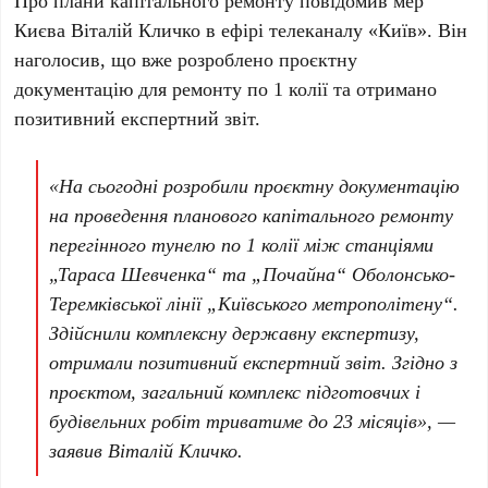
Про плани капітального ремонту повідомив мер
Києва
Віталій Кличко
в ефірі телеканалу
«Київ»
. Він
наголосив, що вже розроблено проєктну
документацію для ремонту по
1 колії
та отримано
позитивний експертний звіт.
«На сьогодні розробили проєктну документацію
на проведення планового капітального ремонту
перегінного тунелю по 1 колії між станціями
„Тараса Шевченка“ та „Почайна“ Оболонсько-
Теремківської лінії „Київського метрополітену“.
Здійснили комплексну державну експертизу,
отримали позитивний експертний звіт. Згідно з
проєктом, загальний комплекс підготовчих і
будівельних робіт триватиме до
23 місяців
», —
заявив Віталій Кличко.