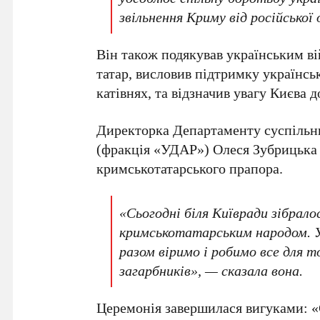
звільнення Криму від російської
Він також подякував українським в
татар, висловив підтримку українсь
катівнях, та відзначив увагу Києва 
Директорка Департаменту суспіль
(фракція «УДАР»)
Олеся Зубрицька
кримськотатарського прапора
.
«Сьогодні біля Київради зібрало
кримськотатарським народом. У 
разом віримо і робимо все для т
загарбників», — сказала вона.
Церемонія завершилася вигуками: «