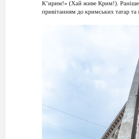
Кʼирим!» (Хай живе Крим!). Раніш
привітанням до кримських татар та в