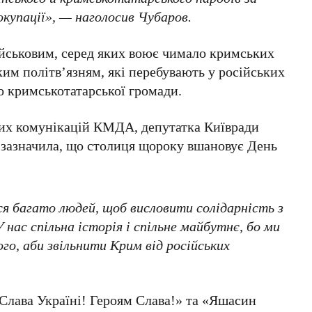
 окупації», — наголосив Чубаров.
ійськовим, серед яких воює чимало кримських
ким політв’язням, які перебувають у російських
до кримськотатарської громади.
них комунікацій КМДА
, депутатка Київради
зазначила, що столиця щороку вшановує
День
ся багато людей, щоб висловити солідарність з
нас спільна історія і спільне майбутнє, бо ми
ого, аби звільнити Крим від російських
Слава Україні! Героям Слава!» та «Яшасин