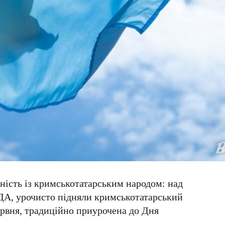
ність із кримськотатарським народом: над
ДА
, урочисто підняли кримськотатарський
ервня
, традиційно приурочена до
Дня