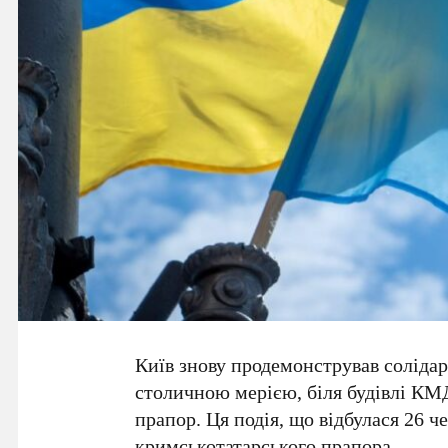
Київ знову продемонстрував солідар
столичною мерією, біля будівлі
КМ
прапор. Ця подія, що відбулася
26 ч
кримськотатарського прапора
.