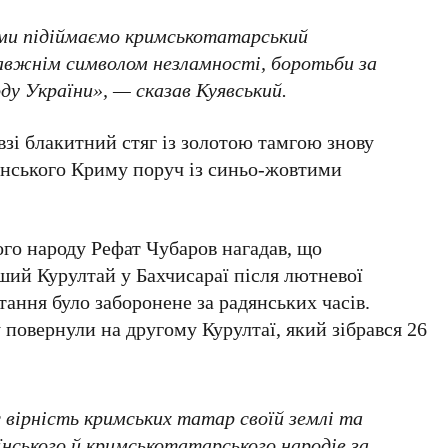
 ми підіймаємо кримськотатарський
равжнім символом незламності, боротьби за
ду України», — сказав Куявський.
взі блакитний стяг із золотою тамгою знову
їнського Криму поруч із синьо-жовтими
го народу Рефат Чубаров
нагадав, що
рший
Курултай
у
Бахчисараї
після лютневої
стання було заборонене за радянських часів.
 повернули на другому Курултаї, який зібрався
26
є вірність кримських татар своїй землі та
їнського й кримськотатарського народів за