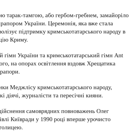
ою тарак-тамгою, або гербом-гребнем, замайоріло
рапором України. Церемонія, яка вже стала
волізує підтримку кримськотатарського народу в
ацію Криму.
й гімн України
та
кримськотатарський гімн Ant
ого, на опорах освітлення вздовж
Хрещатика
прапори.
ники
Меджлісу кримськотатарського народу
,
кі діячі, журналісти та пересічні кияни.
дійснення самоврядних повноважень Олег
івлі Київради у
1990 році
вперше урочисто
столицею.