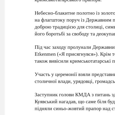
Небесно-блакитне полотно із золот
на флагштоку поруч із Державним п
доброю традицією для столиці, сим
його боротьбі за свободу та деокуп
Під час заходу пролунали
Державни
Etkenmen
(«Я присягнувся»). Крім т
також вивісили кримськотатарські 
Участь у церемонії взяли представ
столичної влади, урядовці, громадсь
Заступник голови КМДА з питань з
Куявський
нагадав, що саме біля буд
підняли синьо-жовтий прапор над 