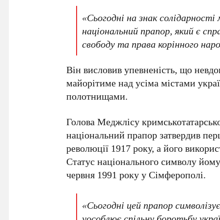
«Сьогодні на знак солідарності
національний прапор, який є сп
свободу та права корінного наро
Він висловив упевненість, що невдо
майорітиме над усіма містами укра
полотнищами.
Голова Меджлісу кримськотатарсько
національний прапор затвердив пе
революції
1917 року
, а його викори
Статус національного символу йому
червня 1991 року
у
Сімферополі
.
«Сьогодні цей прапор символізу
уособлює спільну боротьбу укра