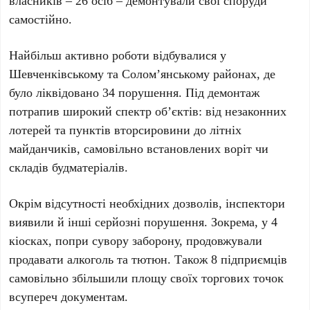
власників –
26 осіб
– демонтували свої споруди
самостійно.
Найбільш активно роботи відбувалися у
Шевченківському
та
Солом’янському районах
, де
було ліквідовано
34 порушення
. Під демонтаж
потрапив широкий спектр об’єктів: від незаконних
лотерей та пунктів вторсировини до літніх
майданчиків, самовільно встановлених воріт чи
складів будматеріалів.
Окрім відсутності необхідних дозволів, інспектори
виявили й інші серйозні порушення. Зокрема, у
4
кіосках
, попри сувору заборону, продовжували
продавати алкоголь та тютюн. Також
8 підприємців
самовільно збільшили площу своїх торгових точок
всупереч документам.