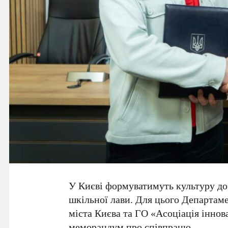
У Києві формуватимуть культуру доб
шкільної лави. Для цього
Департаме
міста Києва
та
ГО «Асоціація іннова
меморандум про співпрацю.