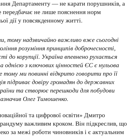
дання Департаменту — не карати порушників, а
е передбачає не лише пояснення норм
ьої дії у повсякденному житті.
и, тому надзвичайно важливо вже сьогодні
ління розуміння принципів доброчесності,
ті до корупції. Україна впевнено рухається
 а однією з ключових цінностей ЄС є нульова
е тому ми повинні відкрито говорити про її
ція підриває довіру громадян до державних
країни та створює перешкоди для побудови
зазначив
Олег Тимошенко
.
новаційної та цифрової освіти» Дмитро
рандуму важливим кроком. Він підкреслив, що
еко за межі роботи чиновників і є актуальним