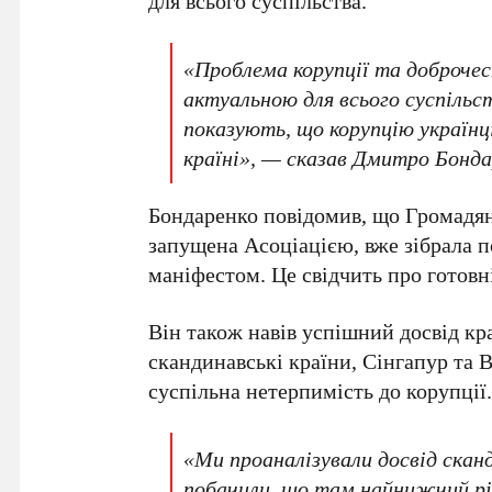
для всього суспільства.
«Проблема корупції та доброчесн
актуальною для всього суспільс
показують, що корупцію україн
країні», — сказав
Дмитро Бонда
Бондаренко
повідомив, що
Громадян
запущена Асоціацією, вже зібрала 
маніфестом. Це свідчить про готовні
Він також навів успішний досвід кра
скандинавські країни,
Сінгапур
та
В
суспільна нетерпимість до корупції
«Ми проаналізували досвід сканд
побачили, що там найнижчий рі