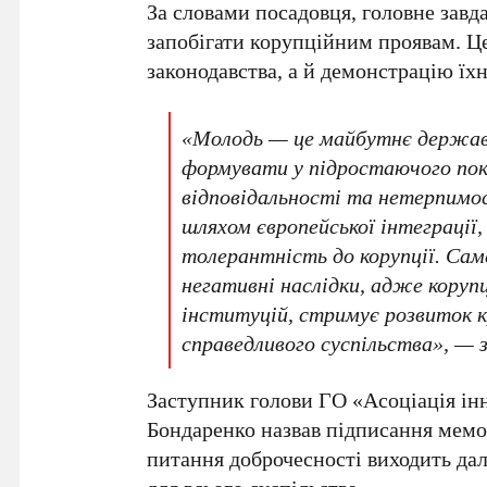
За словами посадовця, головне зав
запобігати корупційним проявам. Ц
законодавства, а й демонстрацію їхн
«Молодь — це майбутнє держав
формувати у підростаючого поко
відповідальності та нетерпимос
шляхом європейської інтеграції,
толерантність до корупції. Сам
негативні наслідки, адже коруп
інституцій, стримує розвиток 
справедливого суспільства», — 
Заступник голови
ГО «Асоціація ін
Бондаренко
назвав підписання мемо
питання доброчесності виходить дал