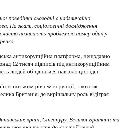
ої поведінки сьогодні є надзвичайно
тва. На жаль, соціологічні дослідження
ці часто називають проблемою номер один у
ренко
.
ська антикорупційна платформа
, нещодавно
понад
12 тисяч підписів
під антикорупційним
сть людей об’єднатися навколо цієї ідеї.
їн із низьким рівнем корупції, таких як
елика Британія
, де вирішальну роль відіграє
.
инавських країн, Сінгапуру, Великої Британії та
вень толерантності до корупції серед