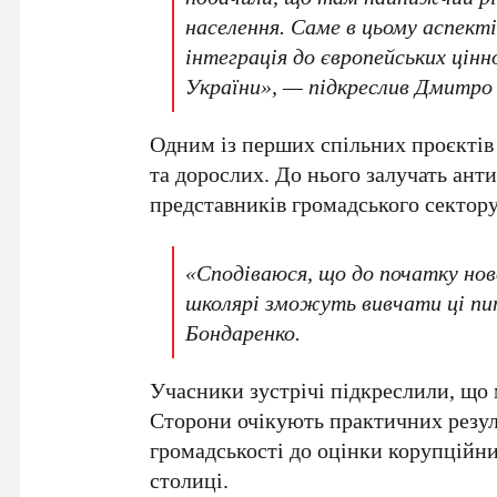
населення. Саме в цьому аспек
інтеграція до європейських цінн
України», — підкреслив
Дмитро 
Одним із перших спільних проєктів 
та дорослих. До нього залучать ант
представників громадського сектору
«Сподіваюся, що до початку ново
школярі зможуть вивчати ці п
Бондаренко
.
Учасники зустрічі підкреслили, що
Сторони очікують практичних резуль
громадськості до оцінки корупційни
столиці.