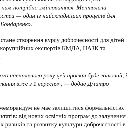
ті нам потрібно змінюватися. Ментальна
остей — один із найскладніших процесів для
Бондаренко
.
стане створення курсу доброчесності для дітей
икорупційних експертів
КМДА
,
НАЗК
та
.
го навчального року цей проєкт буде готовий, і
итання вже з
1 вересня
», — додав
Дмитро
 меморандум не має залишитися формальністю.
татів: від нових освітніх програм до залучення
х ризиків та розвитку культури доброчесності в