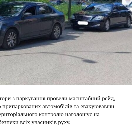
тори з паркування провели масштабний рейд,
о припаркованих автомобілів та евакуювавши
ериторіального контролю наголошує на
езпеки всіх учасників руху.