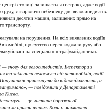
центрі столиці залишається гострою, адже водії
о руху, створюючи небезпеку для велосипедистів.
виявили десятки машин, залишених прямо на
го транспорту.
агували на порушення. На всіх виявлених водіїв
Автомобілі, що суттєво перешкоджали руху або
 евакуйовані на спеціальні штрафмайданчики.
і
— знову для велосипедистів. Інспектори з
я та звільнили велосмуги від автомобілів, водії
 Порушників притягнуто до відповідальності, а
 затримано», — повідомили у
Департаменті
та Києва
.
Велосмуга — це частина дорожньої
вати за призначенням. Коли її займають