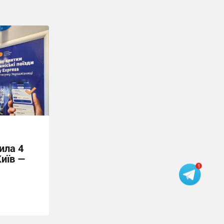
ила 4
Київ —