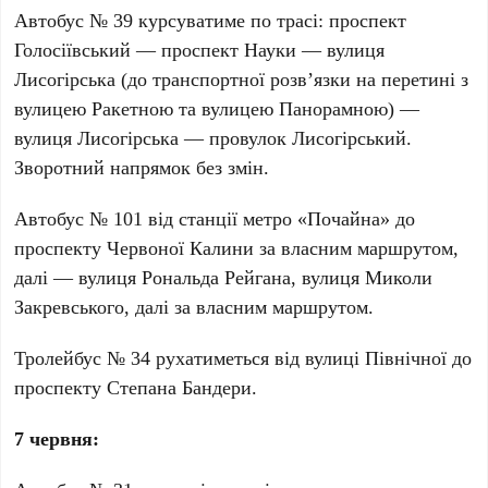
Автобус №
39
курсуватиме по трасі: проспект
Голосіївський — проспект Науки — вулиця
Лисогірська (до транспортної розв’язки на перетині з
вулицею Ракетною та вулицею Панорамною) —
вулиця Лисогірська — провулок Лисогірський.
Зворотний напрямок без змін.
Автобус №
101
від станції метро «Почайна» до
проспекту Червоної Калини за власним маршрутом,
далі — вулиця Рональда Рейгана, вулиця Миколи
Закревського, далі за власним маршрутом.
Тролейбус №
34
рухатиметься від вулиці Північної до
проспекту Степана Бандери.
7 червня: