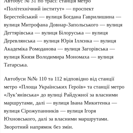
Автобус №
31
по трасі: станція метро
«Політехнічний інститут» — проспект
Берестейський — вулиця Богдана Гаврилишина —
вулиця Митрофана Довнар-Запольського — вулиця
Дегтярівська — вулиця Білоруська — вулиця
Деревлянська — вулиця Юрія Іллєнка — вулиця
Академіка Ромоданова — вулиця Загорівська —
вулиця Князя Володимира Мономаха — вулиця
Татарська.
Автобуси №№
110
та
112
відповідно від станції
метро «Площа Українських Героїв» та станції метро
«Лук’янівська» до вулиці Райдужної за власними
маршрутами, далі — вулиця Івана Микитенка —
вулиця Сірожупанників — вулиця Ігоря
Юхновського, далі за власними маршрутами.
Зворотний напрямок без змін.