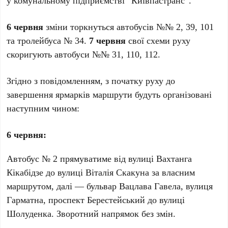
у комунальному підприємстві “Київпастранс”.
6 червня
зміни торкнуться автобусів №№
2
,
39
,
101
та тролейбуса №
34
.
7 червня
свої схеми руху
скоригують автобуси №№
31
,
110
,
112
.
Згідно з повідомленням, з початку руху до
завершення ярмарків маршрути будуть організовані
наступним чином:
6 червня:
Автобус №
2
прямуватиме від вулиці Вахтанга
Кікабідзе до вулиці Віталія Скакуна за власним
маршрутом, далі — бульвар Вацлава Гавела, вулиця
Гарматна, проспект Берестейський до вулиці
Шолуденка. Зворотний напрямок без змін.