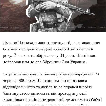
Дмитро Патлаха
, киянин, загинув під час виконання
бойового завдання на Донеччині
28 лютого 2024
року
. Його життя обірвалося у
33 роки
. Він пішов
добровольцем до лав Збройних Сил України.
Як розповіли рідні та близькі, Дмитро народився
23
червня 1990 року
. З дитинства він вирізнявся
відповідальністю та любов’ю до справедливості.
Частину свого дитинства він проводив у селі
Калинівка на Дніпропетровщині, де допомагав бабусі
та дідусеві, що залишило глибокий слід у його