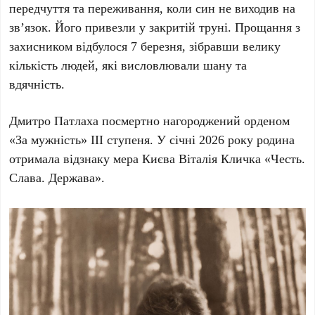
передчуття та переживання, коли син не виходив на
зв’язок. Його привезли у закритій труні. Прощання з
захисником відбулося
7 березня
, зібравши велику
кількість людей, які висловлювали шану та
вдячність.
Дмитро Патлаха посмертно нагороджений орденом
«За мужність» III ступеня. У січні 2026 року родина
отримала відзнаку мера Києва Віталія Кличка «Честь.
Слава. Держава».