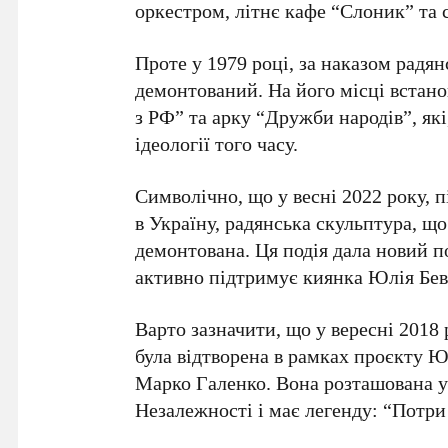
оркестром, літнє кафе “Слоник” та 
Проте у
1979 році
, за наказом радя
демонтований. На його місці встан
з РФ” та арку “Дружби народів”, які
ідеології того часу.
Символічно, що у
весні 2022 року
, 
в Україну, радянська скульптура, що
демонтована. Ця подія дала новий п
активно підтримує киянка
Юлія Бев
Варто зазначити, що у
вересні 2018
була відтворена в рамках проєкту
Юл
Марко Галенко
. Вона розташована 
Незалежності
і має легенду: “Потри