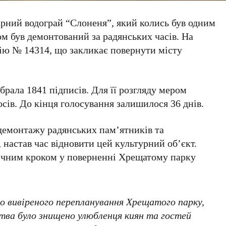
рний водограй “Слоненя”, який колись був одним
дом був демонтований за радянських часів. На
ицію №
14314
, що закликає повернути місту
ібрала
1841
підписів. Для її розгляду мером
сів. До кінця голосування залишилося
36
днів.
 демонтажу радянських пам’ятників та
 настав час відновити цей культурний об’єкт.
ічним кроком у поверненні Хрещатому парку
о вивіреного перепланування Хрещатого парку,
цтва було знищено улюбленця киян та гостей