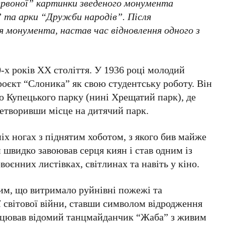
червоної” картинки зведеного монумента
” та арки “Дружби народів”. Після
я монумента, настав час відновлення одного з
-х років XX століття
. У
1936 році
молодий
оєкт “Слоника” як свою студентську роботу. Він
о Купецького парку (нині Хрещатий парк), де
ретворивши місце на дитячий парк.
іх ногах з піднятим хоботом, з якого бив майже
 швидко завоював серця киян і став одним із
воєнних листівках, світлинах та навіть у кіно.
им, що витримало руйнівні пожежі та
 світової війни, ставши символом відродження
цював відомий танцмайданчик “Жаба” з живим