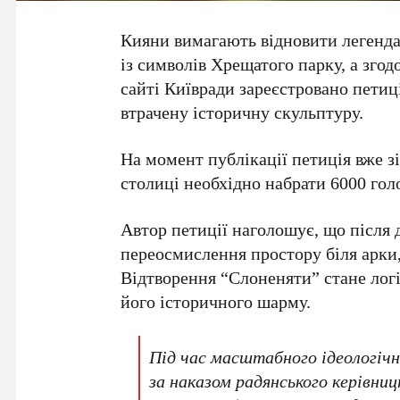
Кияни вимагають відновити легенда
із символів
Хрещатого парку
, а зго
сайті Київради зареєстровано пет
втрачену історичну скульптуру.
На момент публікації петиція вже з
столиці необхідно набрати
6000
голо
Автор петиції наголошує, що після
переосмислення простору біля арки,
Відтворення “Слоненяти” стане лог
його історичного шарму.
Під час масштабного ідеологічн
за наказом радянського керівни