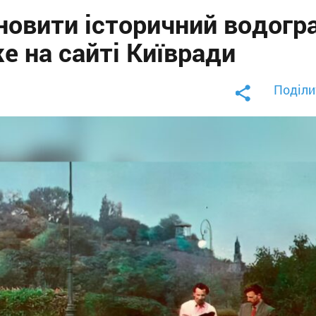
новити історичний водогр
е на сайті Київради
Поділи