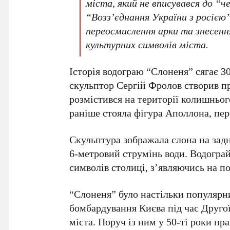
міста, який не вписувався до “
“Воззʼєднання України з росією
переосмислення арки та знесенн
культурних символів міста.
Історія водограю “Слоненя” сягає
30
скульптор
Сергій Фролов
створив пр
розмістився на території колишньог
раніше стояла фігура Аполлона, пе
Скульптура зображала слона на задн
6-метровий
струмінь води. Водограй
символів столиці, з’являючись на по
“Слоненя” було настільки популярн
бомбардування Києва під час Другої
міста. Поруч із ним у
50-ті роки
пра