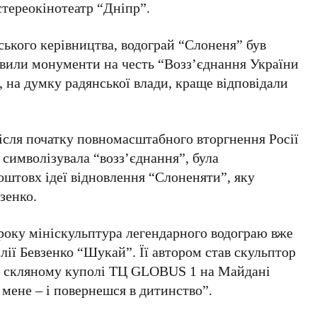
стереокінотеатр “Дніпр”.
нського керівництва, водограй “Слоненя” був
овили монументи на честь “Возз’єднання України
, на думку радянської влади, краще відповідали
після початку повномасштабного вторгнення Росії
 символізувала “возз’єднання”, була
оштовх ідеї відновлення “Слоненяти”, яку
зенко
.
 року
мініскульптура легендарного водограю вже
ії Бевзенко
“Шукай”. Її автором став скульптор
у скляному куполі
ТЦ GLOBUS 1
на
Майдані
 мене – і повернешся в дитинство”.