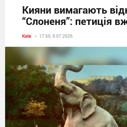
Кияни вимагають від
“Слоненя”: петиція вж
Київ
17:50, 9.07.2026