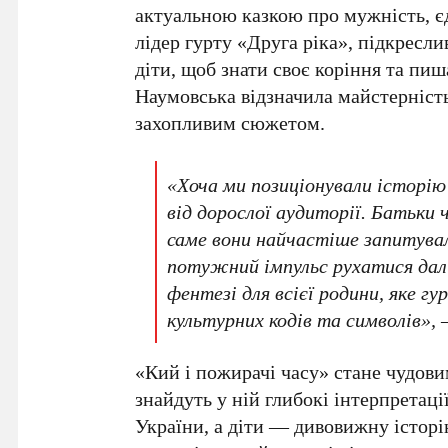
актуальною казкою про мужність, єд
лідер гурту «Друга ріка», підкресли
діти, щоб знати своє коріння та п
Наумовська
відзначила майстерність
захопливим сюжетом.
«Хоча ми позиціонували історію
від дорослої аудиторії. Батьки 
саме вони найчастіше запитува
потужний імпульс рухатися далі
фентезі для всієї родини, яке гу
культурних кодів та символів», 
«Кий і пожирачі часу»
стане чудови
знайдуть у ній глибокі інтерпретаці
України, а діти — дивовижну історі