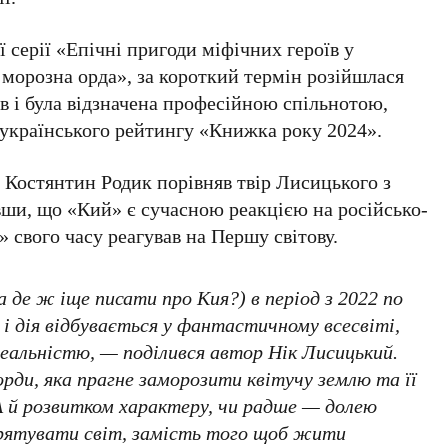
 серії
«Епічні пригоди міфічних героїв у
 морозна орда»
, за короткий термін розійшлася
в
і була відзначена професійною спільнотою,
українського рейтингу
«Книжка року 2024»
.
 Костянтин Родик
порівняв твір Лисицького з
ивши, що «Кий» є сучасною реакцією на російсько-
» свого часу реагував на Першу світову.
а де ж іще писати про Кия?) в період з 2022 по
 і дія відбувається у фантастичному всесвіті,
еальністю, — поділився автор Нік Лисицький.
орди, яка прагне заморозити квітучу землю та її
А й розвитком характеру, чи радше — долею
 рятувати світ, замість того щоб жити