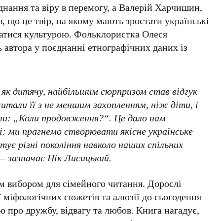
нання та віру в перемогу, а
Валерій Харчишин
,
в, що це твір, на якому мають зростати українські
ишатися культурою. Фольклористка
Олеся
 автора у поєднанні етнографічних даних із
 як дитячу, найбільшим сюрпризом став відгук
читали її з не меншим захопленням, ніж діти, і
ли: „Коли продовження?“. Це дало нам
: ми прагнемо створювати якісне українське
ртує різні покоління навколо наших спільних
— зазначає Нік Лисицький.
м вибором для сімейного читання. Дорослі
ї міфологічних сюжетів та алюзії до сьогодення
ю про дружбу, відвагу та любов. Книга нагадує,