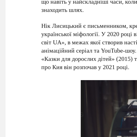
що навіть у найскладніші часи, кол
знаходить шлях.
Нік Лисицький
є письменником, кр
української міфології. У
2020 році
в
світ UA»
, в межах якої створив нас
анімаційний серіал та YouTube-шоу.
«Казки для дорослих дітей»
(
2015
) 
про Кия він розпочав у
2021 році
.