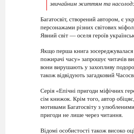
звичайним життям та насолод
Багатосвіт, створений автором, є ук
персонажами різних світових міфол
Явний світ
— оселя героїв українськ
Якщо перша книга зосереджувалася
пожирачі часу»
запрошує читачів ви
вони вирушають у захопливу подорож
також відвідують загадковий
Часосв
Серія «Епічні пригоди міфічних гер
сім книжок
. Крім того, автор обіцяє
мотивами Багатосвіту з улюбленими
пригоди не лише через читання.
Відомі особистості також високо оц