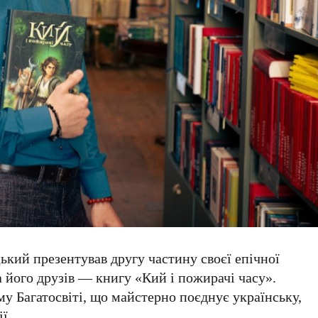
цький
презентував другу частину своєї епічної
а його друзів — книгу
«Кий і пожирачі часу»
.
му Багатосвіті, що майстерно поєднує українську,
ї.