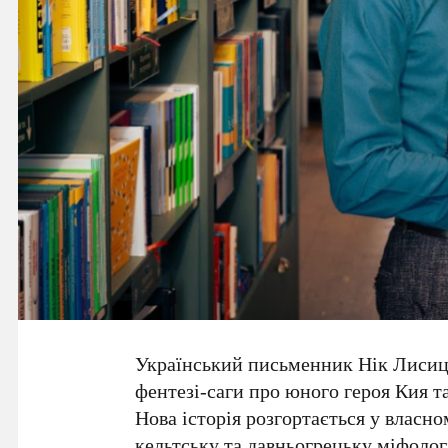
Український письменник
Нік Лиси
фентезі-саги про юного героя Кия т
Нова історія розгортається у власно
кельтську та давньогрецьку міфологі