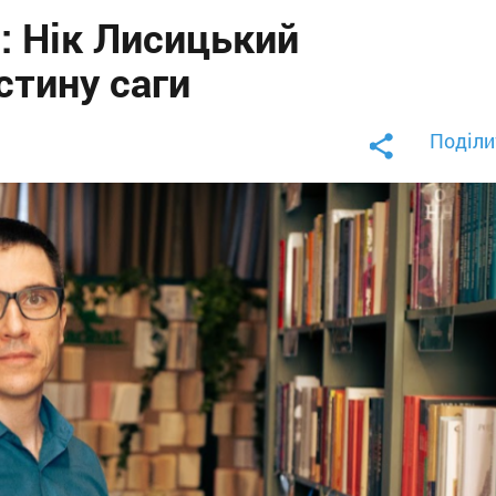
»: Нік Лисицький
стину саги
Поділи