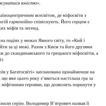
жуватися юністю».
раїноцентричним всесвітом, де міфосвіти з
огій гармонійно співіснують. Його серцем є
их міфів та легенд.
 на подіях у межах
Явного світу
, то
«Кий і
йти за ці межі. Разом з Києм та його друзями
 до скандинавського та грецького міфосвітів, а
іт
.
оїв у Багатосвіті» запланована щонайменше на
, що вже цього року з’явиться настільна гра за
 міфічними героями, що дозволить поринути у
інили серію.
Володимир В’ятрович
назвав її