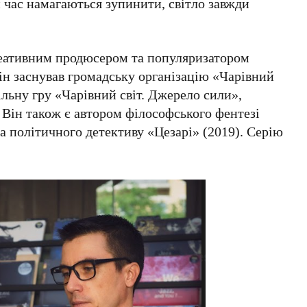
и час намагаються зупинити, світло завжди
еативним продюсером та популяризатором
ін заснував громадську організацію
«Чарівний
тільну гру
«Чарівний світ. Джерело сили»
,
 Він також є автором філософського фентезі
та політичного детективу
«Цезарі»
(
2019
). Серію