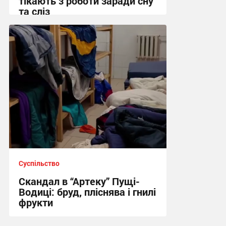
тікають з роботи заради сну
та сліз
12:09 сьогодні
Суспільство
Скандал в “Артеку” Пущі-
Водиці: бруд, пліснява і гнилі
фрукти