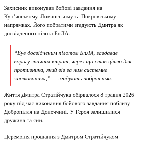
Захисник виконував бойові завдання на
Куп’янському
,
Лиманському
та
Покровському
напрямках. Його побратими згадують
Дмитра
як
досвідченого пілота БпЛА.
“Був досвідченим пілотом БпЛА, завдавав
ворогу значних втрат, через що став ціллю для
противника, який вів за ним системне
«полювання»,” — згадують побратими.
Життя
Дмитра Стратійчука
обірвалося
8 травня 2026
року
під час виконання бойового завдання поблизу
Добропілля
на
Донеччині
. У Героя залишилися
дружина та син.
Церемонія прощання з
Дмитром Стратійчуком