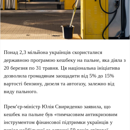
Понад
2,3 мільйона
українців скористалися
державною програмою кешбеку на пальне, яка діяла з
20 березня
по
31 травня
. Ця національна ініціатива
дозволила громадянам заощадити від
5%
до
15%
вартості бензину, дизеля та автогазу, залежно від
виду пального.
Прем’єр-міністр
Юлія Свириденко
заявила, що
кешбек на пальне був «тимчасовим антикризовим
інструментом фінансової підтримки українців у
період найбільшої за останні
50 років
світової