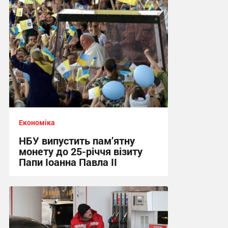
Економіка
НБУ випустить пам’ятну
монету до 25-річчя візиту
Папи Іоанна Павла ІІ
05:08 вчора