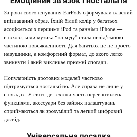
Емоційний зв’язок і ностальгія
За роки свого існування
EarPods
сформували власний
впізнаваний образ. Їхній білий колір у багатьох
асоціюється з першими
iPod
та ранніми
iPhone
—
епохою, коли музика “на ходу” стала невід’ємною
частиною повсякденності. Для багатьох це не просто
навушники, а комфортний формат, до якого легко
звикнути і який викликає приємні спогади.
Популярність дротових моделей частково
підтримується ностальгією. Але справа не лише у
спогадах. У світі, де техніка часто перевантажена
функціями, аксесуари без зайвих налаштувань
сприймаються як зрозумілий та легкий цифровий
досвід.
Універсальна посадка