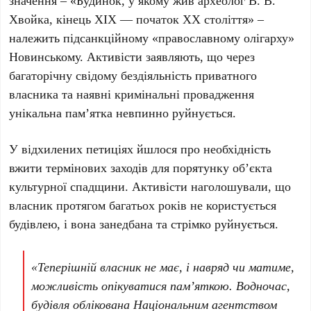
Хвойка, кінець XIX — початок XX століття» –
належить підсанкційному «православному олігарху»
Новинському
. Активісти заявляють, що через
багаторічну свідому бездіяльність приватного
власника та наявні кримінальні провадження
унікальна пам’ятка невпинно руйнується.
У відхилених петиціях йшлося про необхідність
вжити термінових заходів для порятунку об’єкта
культурної спадщини. Активісти наголошували, що
власник протягом багатьох років не користується
будівлею, і вона занедбана та стрімко руйнується.
«Теперішній власник не має, і навряд чи матиме,
можливість опікуватися пам’яткою. Водночас,
будівля облікована Національним агентством