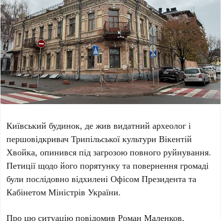
Київський будинок, де жив видатний археолог і
першовідкривач Трипільської культури
Вікентій
Хвойка
, опинився під загрозою повного руйнування.
Петиції щодо його порятунку та повернення громаді
були послідовно відхилені Офісом Президента та
Кабінетом Міністрів України.
Про цю ситуацію повідомив
Роман Маленков
,