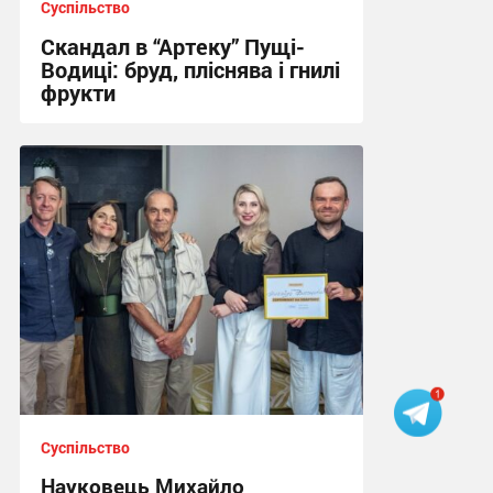
Суспільство
Скандал в “Артеку” Пущі-
Водиці: бруд, пліснява і гнилі
фрукти
19:07 вчора
Суспільство
Науковець Михайло