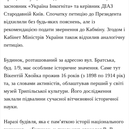
засновник «Україна Інкогніта» та керівник ДІАЗ
Стародавній Київ. Спочатку петицію до Президента
відхилили без будь-яких пояснень, але із
рекомендацією подати звернення до Кабміну. Згодом і
Кабінет Міністрів України
також відхилив аналогічну
петицію.
Будинок, розташований за адресою
вул. Братська,
буд. 1/9
, має особливе історичне значення. Саме тут
Вікентій Хвойка
прожив
16 років
(з
1898
по
1914
рік)
та, за словами активістів, облаштував перший у світі
музей Трипільської культури. Його дослідження
заклали підвалини сучасної вітчизняної історичної
науки.
Наразі будівля, яка є пам’яткою історії національного
значення – «Будинок, у якому жив археолог В. В.