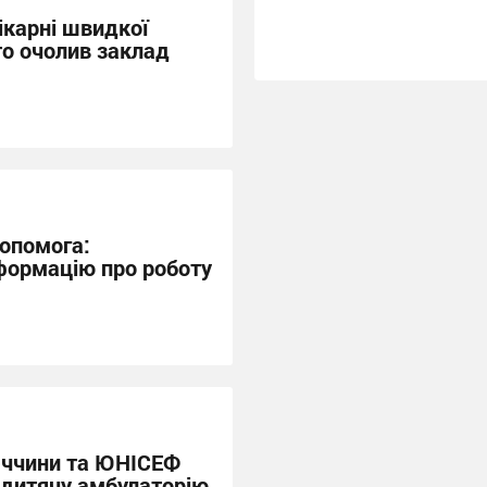
ікарні швидкої
то очолив заклад
опомога:
формацію про роботу
еччини та ЮНІСЕФ
 дитячу амбулаторію