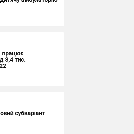
а працює
д 3,4 тис.
22
новий субваріант