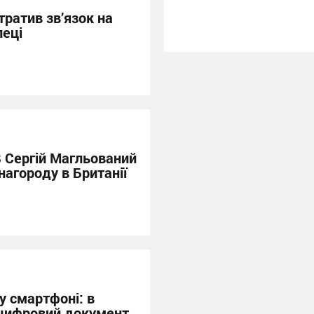
тратив зв’язок на
пеці
 Сергій Магльований
агороду в Британії
у смартфоні: в
 цифровий документ