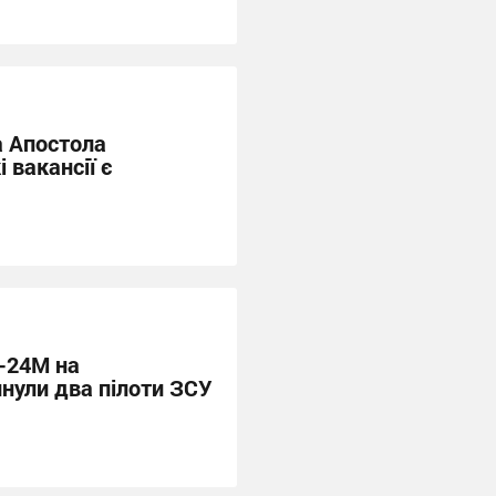
а Апостола
і вакансії є
-24М на
инули два пілоти ЗСУ