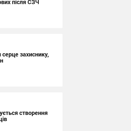
ових після СЗЧ
 серце захиснику,
он
ується створення
ців