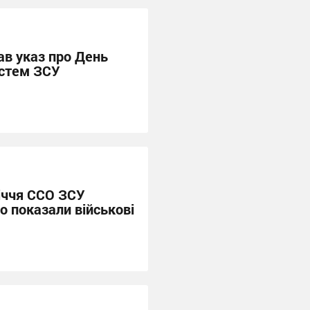
ав указ про День
истем ЗСУ
іччя ССО ЗСУ
що показали військові