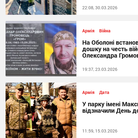
22:08, 30.03.2026
Армія
Війна
На Оболоні встано
дошку на честь ві
Олександра Громо
19:37, 23.03.2026
Армія
Дата
У парку імені Мак
відзначили День д
11:59, 15.03.2026