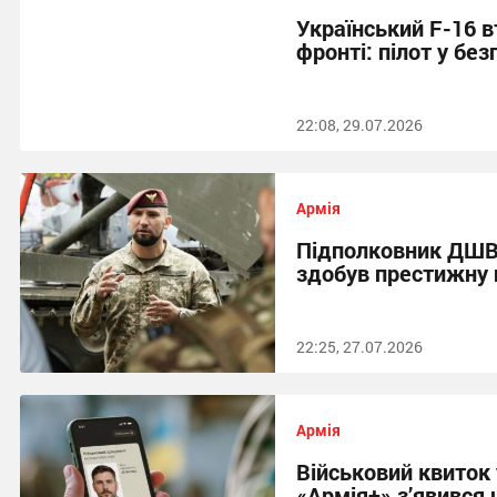
Український F-16 в
фронті: пілот у без
22:08, 29.07.2026
Армія
Підполковник ДШВ
здобув престижну н
22:25, 27.07.2026
Армія
Військовий квиток 
«Армія+» з’явився