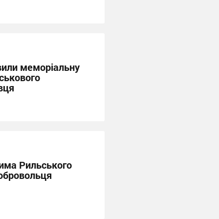
вили меморіальну
йськового
вця
сима Рильського
обровольця