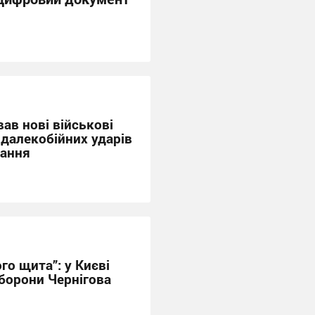
ав нові військові
далекобійних ударів
вання
го щита”: у Києві
борони Чернігова