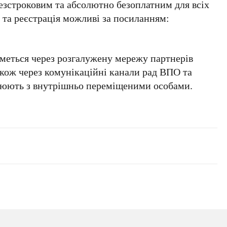
езстроковим
та абсолютно
безоплатним
для всіх
в та реєстрація можливі за посиланням:
меться через розгалужену мережу партнерів
також через комунікаційні канали рад ВПО та
ацюють з внутрішньо переміщеними особами.