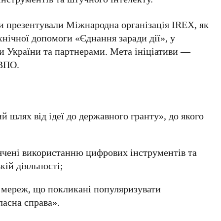
ти презентували
Міжнародна організація IREX
, як
ехнічної допомоги
«Єднання заради дії»
, у
и України
та партнерами. Мета ініціативи —
 ВПО.
й шлях від ідеї до державного гранту»
, до якого
вячені використанню
цифрових інструментів та
ій діяльності;
 мереж, що покликані популяризувати
ласна справа»
.