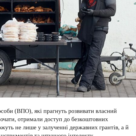
особи (ВПО)
, які прагнуть розвивати власний
почати, отримали доступ до
безкоштовних
жуть не лише у залученні державних грантів, а й
нструментів та штучного інтелекту.