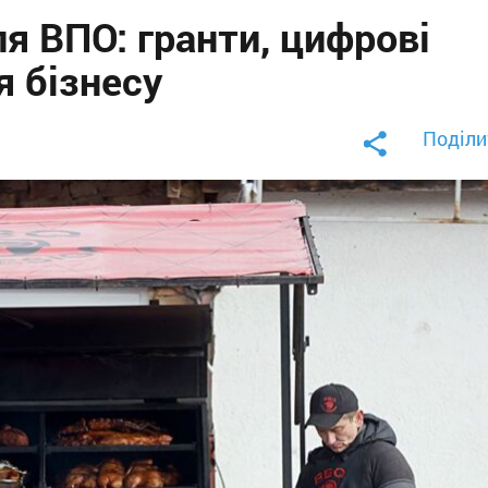
я ВПО: гранти, цифрові
я бізнесу
Поділи