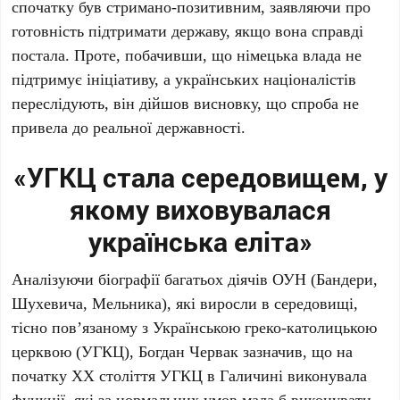
спочатку був стримано-позитивним, заявляючи про
готовність підтримати державу, якщо вона справді
постала. Проте, побачивши, що німецька влада не
підтримує ініціативу, а українських націоналістів
переслідують, він дійшов висновку, що спроба не
привела до реальної державності.
«УГКЦ стала середовищем, у
якому виховувалася
українська еліта»
Аналізуючи біографії багатьох діячів ОУН (
Бандери
,
Шухевича
,
Мельника
), які виросли в середовищі,
тісно пов’язаному з Українською греко-католицькою
церквою (УГКЦ),
Богдан Червак
зазначив, що на
початку ХХ століття УГКЦ в
Галичині
виконувала
функції, які за нормальних умов мала б виконувати