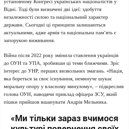
установчому Конгресі українських націоналістів у
Відні
. Тоді були визначені дві ідеї: здобуття
незалежності силою та національний характер
держави. Сьогодні ці принципи залишаються
актуальними, адже армія та національна пам’ять є
запорукою виживання.
Війна після
2022 року
змінила ставлення українців
до ОУН та УПА, зробивши ці теми ближчими. Зріс
інтерес до УНР, перших визвольних змагань. «Нація,
яка бореться за своє існування, неминуче шукає
моральну опору у власному минулому», – підкреслив
голова ОУН, наводячи приклад офіцера ЗСУ, який
пішки прийшов вшанувати
Андрія Мельника
.
«Ми тільки зараз вчимося
культурі повернення своїх