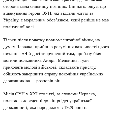
сторона мала сильнішу позицію. Він наголошує, що
вшанування героїв ОУН, які віддали життя за
Україну, є моральним обов’язком, який раніше не мав
політичної волі.
Тільки після початку повномасштабної війни, на
думку
Червака
, прийшло розуміння важливості цього
питання. «Я й досі зворушений тим, що бачу біля
могили полковника
Андрія Мельника
: туди
приходять молоді військові, складають присягу,
обіцяють завершити справу покоління українських
державників», – розповів він.
Місія ОУН у
XXI столітті
, за словами
Червака
,
полягає в доведенні до кінця ідеї української
державності, яка народилася в
1929 році
на