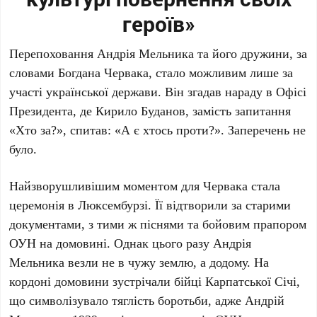
героїв»
Перепоховання
Андрія Мельника
та його дружини, за
словами
Богдана Червака
, стало можливим лише за
участі української держави. Він згадав нараду в Офісі
Президента, де
Кирило Буданов
, замість запитання
«Хто за?», спитав: «А є хтось проти?». Заперечень не
було.
Найзворушливішим моментом для
Червака
стала
церемонія в Люксембурзі. Її відтворили за старими
документами, з тими ж піснями та бойовим прапором
ОУН на домовині. Однак цього разу
Андрія
Мельника
везли не в чужу землю, а додому. На
кордоні домовини зустрічали бійці Карпатської Січі,
що символізувало тяглість боротьби, адже
Андрій