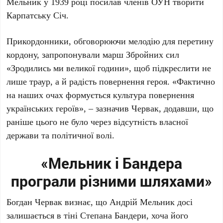
Мельник
у
1939 році
посилав членів ОУН творити
Карпатську Січ.
Прикордонники, обговорюючи мелодію для перетину
кордону, запропонували марш Збройних сил
«Зродились ми великої години», щоб підкреслити не
лише траур, а й радість повернення героя. «Фактично
на наших очах формується культура повернення
українських героїв», – зазначив
Червак
, додавши, що
раніше цього не було через відсутність власної
держави та політичної волі.
«Мельник і Бандера
програли різними шляхами»
Богдан Червак
визнає, що
Андрій Мельник
досі
залишається в тіні
Степана Бандери
, хоча його