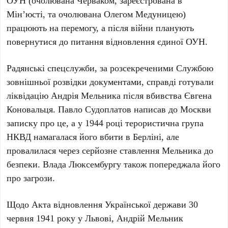
ОУН (очолювана
Черваком
, зареєстрована в
Мін’юсті, та очолювана
Олегом Медуницею
)
працюють на перемогу, а після війни планують
повернутися до питання відновлення єдиної ОУН.
Радянські спецслужби, за розсекреченими Службою
зовнішньої розвідки документами, справді готували
ліквідацію
Андрія Мельника
після вбивства
Євгена
Коновальця
.
Павло Судоплатов
написав до Москви
записку про це, а у
1944 році
терористична група
НКВД намагалася його вбити в
Берліні
, але
провалилася через серйозне ставлення
Мельника
до
безпеки. Влада
Люксембургу
також попереджала його
про загрози.
Щодо Акта відновлення Української держави
30
червня 1941 року
у
Львові
,
Андрій Мельник