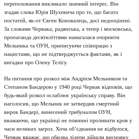
перепоховання викликало значний інтерес. Він
згадав слова
Юрія Шухевича
про те, що багато
постатей, як-от
Євген Коновалець
, досі недооцінені.
За словами
Червака
, радянська, а тепер і московська,
пропаганда десятиліттями намагалася очорнити
Мельника
та ОУН, приписуючи співпрацю з
нацистами, що не підтверджується фактами, як і
вигадки про
Олену Телігу
.
На питання про розкол між
Андрієм Мельником
та
Степаном Бандерою
у
1940 році
Червак
відповів, що
будь-який розкол ослаблює українську справу. Він
наголосив, що
Мельник
не затвердив смертний
вирок
Бандері
, винесений трибуналом ОУН,
вважаючи, що українці не повинні проливати кров у
часи великих загроз. Хоча об’єднання не відбулося,
Червак
вважає, що обидва лідери дійшли висновку