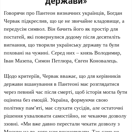
держави»
Говорячи про Пантеон визначних українців,
Богдан
Червак
підкреслив, що це не звичайне кладовище, а
передусім символ. Він бачить його як простір для
постатей, які повернулися додому після десятиліть
вигнання, що творили українську державу та були
поховані на чужині. Серед них –
князь Володимир
,
Іван Мазепа
,
Симон Петлюра
,
Євген Коновалець
.
Щодо критеріїв,
Червак
вважає, що для керівників
держави вшанування в Пантеоні має розглядатися
через певний час після смерті, щоб історія могла бути
оцінена без емоцій. Україна, формуючи свою
політику пам’яті, має слухати сусідів, але остаточні
рішення ухвалювати самостійно, не чекаючи дозволу
ззовні. «Ми вже давно перестали чекати дозволу з
Москви на те, кого нам вшановувати. Так само не