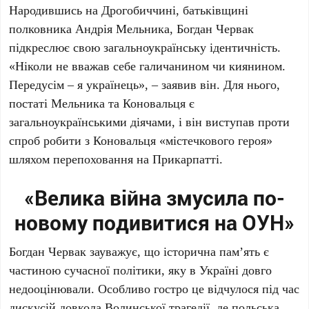
Народившись на
Дрогобиччині
, батьківщині
полковника
Андрія Мельника
,
Богдан Червак
підкреслює свою загальноукраїнську ідентичність.
«Ніколи не вважав себе галичанином чи киянином.
Передусім – я українець», – заявив він. Для нього,
постаті
Мельника
та
Коновальця
є
загальноукраїнськими діячами, і він виступав проти
спроб робити з
Коновальця
«містечкового героя»
шляхом перепоховання на
Прикарпатті
.
«Велика війна змусила по-
новому подивитися на ОУН»
Богдан Червак
зауважує, що історична пам’ять є
частиною сучасної політики, яку в Україні довго
недооцінювали. Особливо гостро це відчулося під час
дискусій довкола Волинської трагедії, де польська