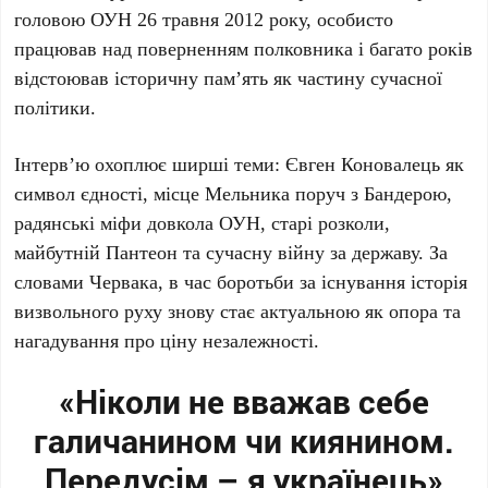
головою ОУН
26 травня 2012 року
, особисто
працював над поверненням полковника і багато років
відстоював історичну пам’ять як частину сучасної
політики.
Інтерв’ю охоплює ширші теми:
Євген Коновалець
як
символ єдності, місце Мельника поруч з
Бандерою
,
радянські міфи довкола ОУН, старі розколи,
майбутній Пантеон та сучасну війну за державу. За
словами
Червака
, в час боротьби за існування історія
визвольного руху знову стає актуальною як опора та
нагадування про ціну незалежності.
«Ніколи не вважав себе
галичанином чи киянином.
Передусім – я українець»