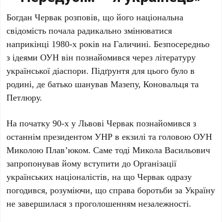
Богдан Червак
розповів, що його національна
свідомість почала радикально змінюватися
наприкінці
1980-х років
на
Галичині
. Безпосередньо
з ідеями ОУН він познайомився через літературу
української діаспори. Підґрунтя для цього було в
родині, де батько шанував
Мазепу
,
Коновальця
та
Петлюру
.
На початку
90-х
у
Львові
Червак
познайомився з
останнім президентом УНР в екзилі та головою ОУН
Миколою Плав’юком
. Саме тоді
Микола Васильович
запропонував йому вступити до Організації
українських націоналістів, на що
Червак
одразу
погодився, розуміючи, що справа боротьби за Україну
не завершилася з проголошенням незалежності.