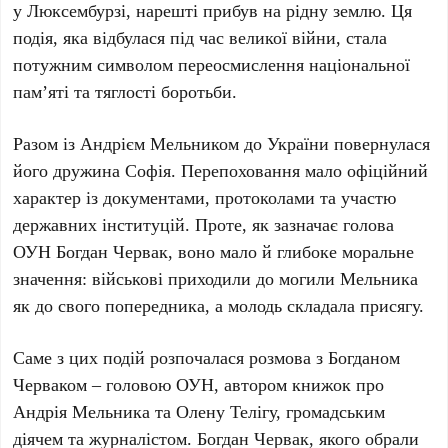
у Люксембурзі, нарешті прибув на рідну землю. Ця
подія, яка відбулася під час великої війни, стала
потужним символом переосмислення національної
пам’яті та тяглості боротьби.
Разом із
Андрієм Мельником
до України повернулася
його дружина
Софія
. Перепоховання мало офіційний
характер із документами, протоколами та участю
державних інституцій. Проте, як зазначає голова
ОУН
Богдан Червак
, воно мало й глибоке моральне
значення: військові приходили до могили Мельника
як до свого попередника, а молодь складала присягу.
Саме з цих подій розпочалася розмова з
Богданом
Черваком
– головою ОУН, автором книжок про
Андрія Мельника
та
Олену Телігу
, громадським
діячем та журналістом.
Богдан Червак
, якого обрали