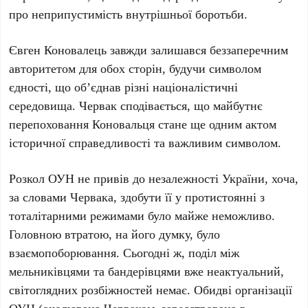
про неприпустимість внутрішньої боротьби.
Євген Коновалець
завжди залишався беззаперечним
авторитетом для обох сторін, будучи символом
єдності, що об’єднав різні націоналістичні
середовища.
Червак
сподівається, що майбутнє
перепоховання
Коновальця
стане ще одним актом
історичної справедливості та важливим символом.
Розкол ОУН не привів до незалежності України, хоча,
за словами
Червака
, здобути її у протистоянні з
тоталітарними режимами було майже неможливо.
Головною втратою, на його думку, було
взаємопоборювання. Сьогодні ж, поділ між
мельниківцями та бандерівцями вже неактуальний,
світоглядних розбіжностей немає. Обидві організації