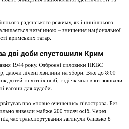
ішнього радянського режиму, як і нинішнього
залишається незмінною – знищення національної
сті кримських татар.
 за дві доби спустошили Крим
авня 1944 року
. Озброєні силовики
НКВС
р, даючи лічені хвилини на збори. Вже до
8:00
к, дітей та літніх осіб, тоді як чоловіки воювали
ні вагони для худоби.
дзвітував про «повне очищення» півострова. Без
асильно вивезли майже
200 тисяч осіб
. Через
 під час транспортування загинули близько
8