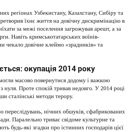
аних регіонах
Узбекистану
,
Казахстану
,
Сибіру
та
еретворив їхнє життя на довічну дискримінацію в
иїхати за межі поселення загрожував арешт, а за
орги
. Навіть кримськотатарських воїнів-
ни чекало довічне клеймо «зрадників» та
ється: окупація 2014 року
могли масово повернутися додому і важкою
з нуля. Проте спокій тривав недовго. У
2014 році
ши сталінські методи терору.
ю переслідувань, нічних обшуків, сфабрикованих
мади. Паралельно триває свідоме культурне та
ть будь-які згадки про істинних господарів цієї