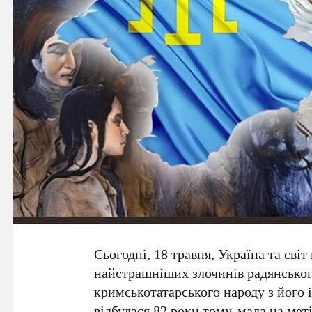
Сьогодні,
18 травня
, Україна та сві
найстрашніших злочинів радянськог
кримськотатарського народу з його 
відбулася
82 роки
тому, мала на мет