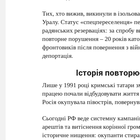
Тих, хто вижив, викинули в ізольов
Уралу
. Статус «спецпереселенця» п
радянських резерваціях: за спробу в
повторне порушення –
20 років кат
фронтовиків після повернення з вій
депортація.
Історія повторю
Лише у
1991 році
кримські татари з
працею почали відбудовувати життя 
Росія окупувала півострів, повернув
Сьогодні
РФ
веде системну кампані
арештів та витіснення корінної гро
історичне нищення: окупанти стираю