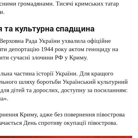
сними громадянами. Тисячі кримських татар
и.
я та культурна спадщина
Верховна Рада України
ухвалила офіційне
нати депортацію
1944 року
актом геноциду на
дити сучасні злочини
РФ
у
Криму
.
ільна частина історії України. Для кращого
пільного шляху боротьби Український культурний
для дітей та дорослих, доступну за посиланням:
а».
ернення
Криму
, адже без повернення півострова
ачається День спротиву окупації півострова.