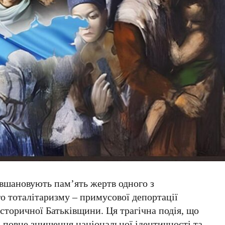
т вшановують пам’ять жертв одного з
о тоталітаризму – примусової депортації
історичної Батьківщини. Ця трагічна подія, що
і повне знищення національної ідентичності та