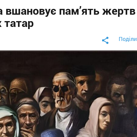
а вшановує пам’ять жертв
 татар
Поділи