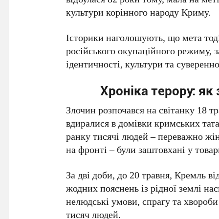
культури корінного народу Криму.
Історики наголошують, що мета тод
російського окупаційного режиму, 
ідентичності, культури та суверенно
Хроніка терору: як
Злочин розпочався на світанку
18 тр
вдиралися в домівки кримських тата
ранку
тисячі людей – переважно жіно
на фронті – були заштовхані у товар
За
дві доби
, до
20 травня
, Кремль ві
жодних пояснень із рідної землі н
нелюдські умови, спрагу та хвороби
тисяч людей
.