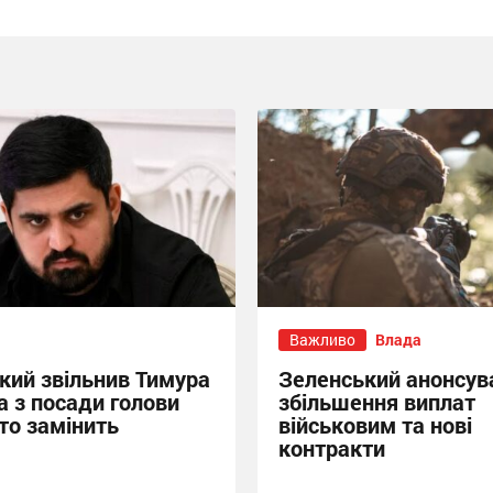
Важливо
Влада
кий звільнив Тимура
Зеленський анонсув
а з посади голови
збільшення виплат
то замінить
військовим та нові
контракти