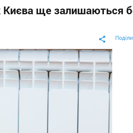
к Києва ще залишаються б
Поділи