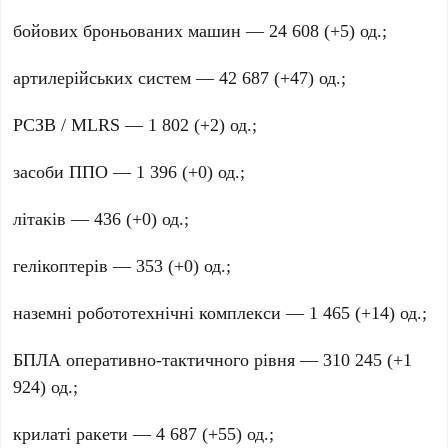
бойових броньованих машин —
24 608
(
+5
) од.;
артилерійських систем —
42 687
(
+47
) од.;
РСЗВ / MLRS —
1 802
(
+2
) од.;
засоби ППО —
1 396
(
+0
) од.;
літаків —
436
(
+0
) од.;
гелікоптерів —
353
(
+0
) од.;
наземні робототехнічні комплекси —
1 465
(
+14
) од.;
БПЛА оперативно-тактичного рівня —
310 245
(
+1
924
) од.;
крилаті ракети —
4 687
(
+55
) од.;