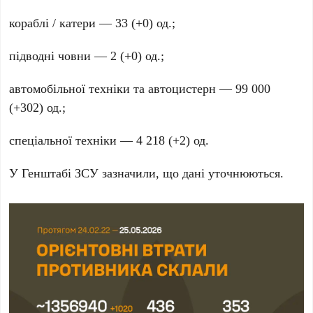
кораблі / катери —
33
(
+0
) од.;
підводні човни —
2
(
+0
) од.;
автомобільної техніки та автоцистерн —
99 000
(
+302
) од.;
спеціальної техніки —
4 218
(
+2
) од.
У Генштабі ЗСУ зазначили, що дані уточнюються.