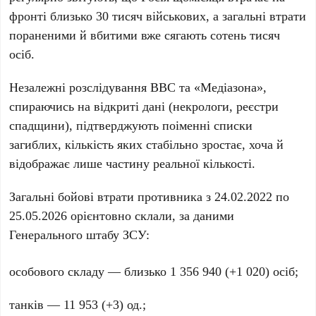
фронті близько
30 тисяч
військових, а загальні втрати
пораненими й вбитими вже сягають сотень тисяч
осіб.
Незалежні розслідування
BBC
та «Медіазона»,
спираючись на відкриті дані (некрологи, реєстри
спадщини), підтверджують поіменні списки
загиблих, кількість яких стабільно зростає, хоча й
відображає лише частину реальної кількості.
Загальні бойові втрати противника з
24.02.2022
по
25.05.2026
орієнтовно склали, за даними
Генерального штабу ЗСУ:
особового складу — близько
1 356 940
(
+1 020
) осіб;
танків —
11 953
(
+3
) од.;