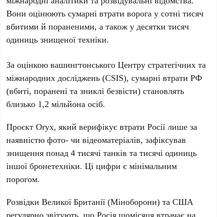
міжнародні аналітики та розвідувальні відомства.
Вони оцінюють сумарні втрати ворога у сотні тисяч
вбитими й пораненими, а також у десятки тисяч
одиниць знищеної техніки.
За оцінкою вашингтонського Центру стратегічних та
міжнародних досліджень (
CSIS
), сумарні втрати РФ
(вбиті, поранені та зниклі безвісти) становлять
близько
1,2 мільйона
осіб.
Проєкт
Oryx
, який верифікує втрати Росії лише за
наявністю фото- чи відеоматеріалів, зафіксував
знищення понад
4 тисячі
танків та тисячі одиниць
іншої бронетехніки. Ці цифри є мінімальним
порогом.
Розвідки Великої Британії (Міноборони) та США
регулярно звітують, що Росія щомісяця втрачає на