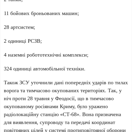
11
бойових броньованих машин;
28
артсистем;
2
одиниці РСЗВ;
4
наземні робототехнічні комплекси;
324
одиниці автомобільної техніки.
Також
ЗСУ
уточнили дані попередніх ударів по тилах
ворога та тимчасово окупованих територіях. Так, у
ніч проти
28 травня
у
Феодосії
, що в тимчасово
окупованому росіянами
Криму
, було уражено
радіолокаційну станцію «
СТ-68
». Вона призначена
для виявлення, супроводу та передачі координат
повітряних цілей у системі протиповітряної оборони