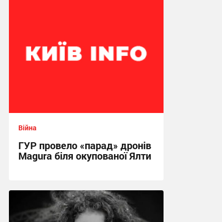
17:42 вчора
Війна
ГУР провело «парад» дронів
Magura біля окупованої Ялти
17:16 вчора