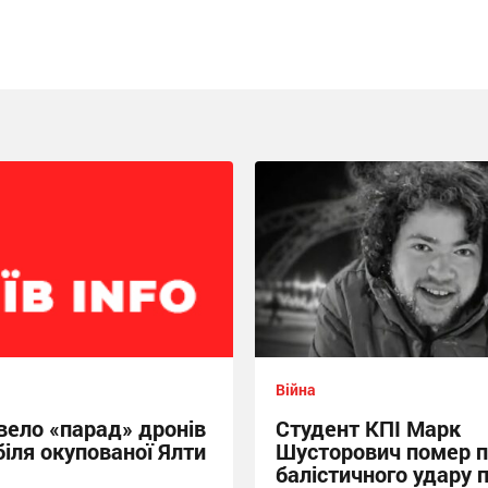
Війна
вело «парад» дронів
Студент КПІ Марк
біля окупованої Ялти
Шусторович помер п
балістичного удару 