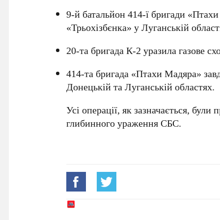
9-й батальйон 414-ї бригади «Птах
«Трьохізбєнка»
у
Луганській област
20-та бригада К-2
уразила газове с
414-та бригада «Птахи Мадяра»
завд
Донецькій
та
Луганській областях
.
Усі операції, як зазначається, були
глибинного ураження СБС
.