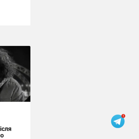
ісля
по