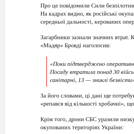
Про це повідомили Сили безпілотни
На кадрах видно, як російські окуп
середньої дальності, керованих оп
Загарбники зазнали значних втрат.
«Мадяр» Бровді
наголосив:
«Поки підтверджено оперативни
Посаду втратила понад
30 війс
санітарні,
13
— зниклі безвісти»
За його словами, ці дані ще потребу
«репався від кількості хробачні», щ
Крім того, дрони СБС уразили низку
окупованих територіях України: