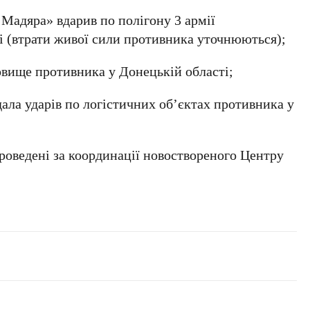
и Мадяра»
вдарив по полігону
3 армії
і
(втрати живої сили противника уточнюються);
ховище противника у
Донецькій області
;
ала ударів по логістичних об’єктах противника у
 проведені за координації новоствореного
Центру