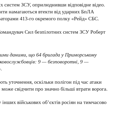
х систем ЗСУ, оприлюднивши відповідне відео.
анти намагаються втекти від ударних БпЛА
ераторами
413-го окремого полку «Рейд» СБС
.
 Командувач Сил безпілотних систем ЗСУ
Роберт
ми даними, що 64 бригада у Приморському
ьковослужбовців
:
9
— безповоротні,
9
—
.
ють уточнення, оскільки полігон під час атаки
о може свідчити про значно більші втрати ворога.
 інших військових об’єктів росіян на тимчасово