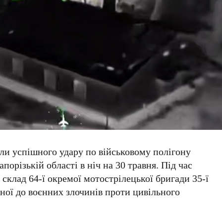
ли успішного удару по військовому полігону
апорізькій області
в ніч на
30 травня
. Під час
й склад
64-ї окремої мотострілецької бригади 35-ї
тної до воєнних злочинів проти цивільного