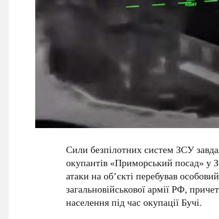
Сили безпілотних систем ЗСУ завда
окупантів
«Приморський посад»
у
З
атаки на об’єкті перебував особови
загальновійськової армії РФ
, приче
населення під час окупації
Бучі
.