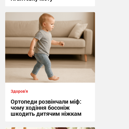
06:20 сьогодні
Здоров'я
Ортопеди розвінчали міф:
чому ходіння босоніж
шкодить дитячим ніжкам