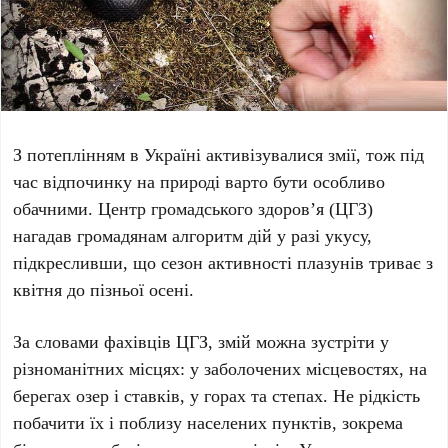
З потеплінням в Україні активізувалися змії, тож під
час відпочинку на природі варто бути особливо
обачними. Центр громадського здоров’я (
ЦГЗ
)
нагадав громадянам алгоритм дій у разі укусу,
підкресливши, що сезон активності плазунів триває з
квітня
до
пізньої осені
.
За словами фахівців
ЦГЗ
, змій можна зустріти у
різноманітних місцях: у заболочених місцевостях, на
берегах озер і ставків, у горах та степах. Не рідкість
побачити їх і поблизу населених пунктів, зокрема