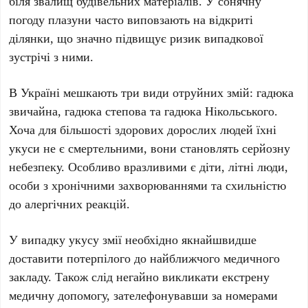
біля звалищ будівельних матеріалів. У сонячну
погоду плазуни часто виповзають на відкриті
ділянки, що значно підвищує ризик випадкової
зустрічі з ними.
В Україні мешкають
три
види отруйних змій:
гадюка
звичайна
,
гадюка степова
та
гадюка Нікольського
.
Хоча для більшості здорових дорослих людей їхні
укуси не є смертельними, вони становлять серйозну
небезпеку. Особливо вразливими є
діти
,
літні люди
,
особи з
хронічними захворюваннями
та схильністю
до
алергічних реакцій
.
У випадку укусу змії необхідно якнайшвидше
доставити потерпілого до найближчого медичного
закладу. Також слід негайно викликати екстрену
медичну допомогу, зателефонувавши за номерами