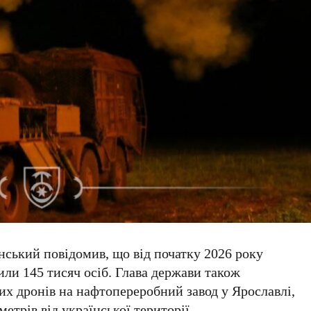
нський
повідомив, що від початку
2026 року
щили
145 тисяч осіб
. Глава держави також
ких дронів на нафтопереробний завод у
Ярославлі
,
метрів
від української території.