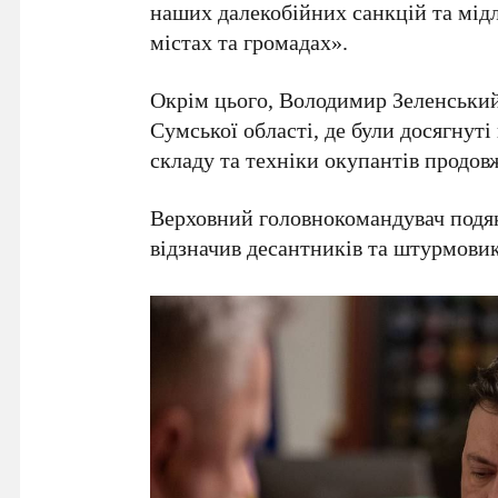
наших далекобійних санкцій та мідл
містах та громадах».
Окрім цього,
Володимир Зеленськи
Сумської області
, де були досягнут
складу та техніки окупантів продов
Верховний головнокомандувач подяку
відзначив десантників та штурмовиків