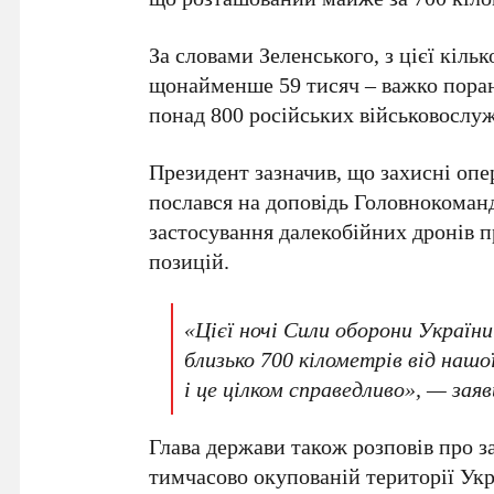
За словами Зеленського, з цієї кіль
щонайменше
59 тисяч
– важко поран
понад
800 російських військовослу
Президент зазначив, що захисні опе
послався на доповідь Головнокома
застосування далекобійних дронів 
позицій.
«Цієї ночі Сили оборони України
близько 700 кілометрів від нашо
і це цілком справедливо», — зая
Глава держави також розповів про з
тимчасово окупованій території Укр