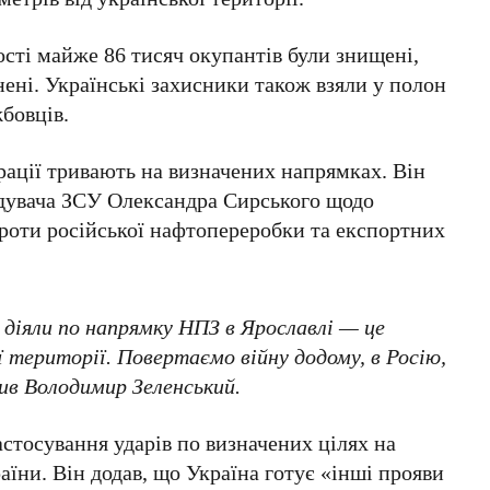
кості майже
86 тисяч
окупантів були знищені,
ені. Українські захисники також взяли у полон
жбовців
.
рації тривають на визначених напрямках. Він
ндувача ЗСУ
Олександра Сирського
щодо
проти російської нафтопереробки та експортних
 діяли по напрямку НПЗ в Ярославлі — це
ї території. Повертаємо війну додому, в Росію,
вив
Володимир Зеленський
.
астосування ударів по визначених цілях на
аїни. Він додав, що Україна готує «інші прояви