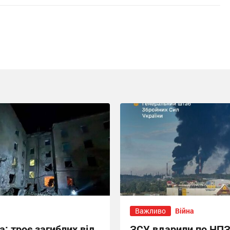
Важливо
Війна
: троє загиблих від
ЗСУ вдарили по НПЗ