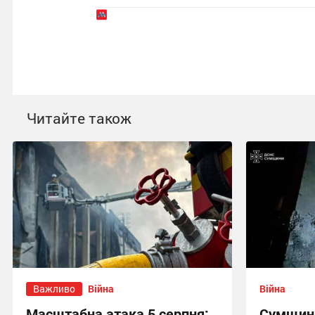
Читайте також
Важливо
Війна
Війна
Масштабна атака 5 серпня:
Сумщина