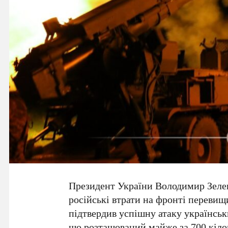
Президент України
Володимир Зеле
російські втрати на фронті переви
підтвердив успішну атаку українсь
що розташований майже за
700 кіло