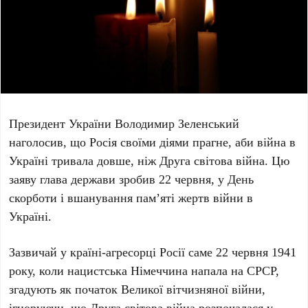
Президент України
Володимир Зеленський
наголосив, що Росія своїми діями прагне, аби війна в
Україні тривала довше, ніж
Друга світова війна
. Цю
заяву глава держави зробив
22 червня
, у
День
скорботи і вшанування пам’яті жертв війни в
Україні
.
Зазвичай у країні-агресорці Росії саме
22 червня 1941
року
, коли нацистська Німеччина напала на СРСР,
згадують як початок
Великої вітчизняної війни
,
ігноруючи, що
Друга світова війна
розпочалася у