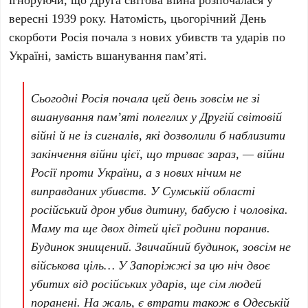
вересні 1939 року
. Натомість, цьогорічний
День
скорботи
Росія почала з нових убивств та ударів по
Україні, замість вшанування пам’яті.
Сьогодні Росія почала цей день зовсім не зі
вшанування пам’яті полеглих у Другій світовій
війні й не із сигналів, які дозволили б наблизити
закінчення війни цієї, що триває зараз, — війни
Росії проти України, а з нових нічим не
виправданих убивств. У Сумській області
російський дрон убив дитину, бабусю і чоловіка.
Маму та ще двох дітей цієї родини поранив.
Будинок знищений. Звичайний будинок, зовсім не
військова ціль… У Запоріжжі за цю ніч двоє
убитих від російських ударів, ще сім людей
поранені. На жаль, є втрати також в Одеській