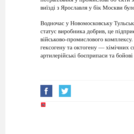
виїзді з
Ярославля
у бік
Москви
було
Водночас у
Новомосковську Тульсько
статус виробника добрив, це підпр
військово-промислового комплексу.
гексогену
та
октогену
— хімічних сп
артилерійські боєприпаси та бойові