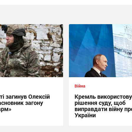
Війна
ті загинув Олексій
Кремль використову
асновник загону
рішення суду, щоб
арм»
виправдати війну пр
України
20:09 вчора