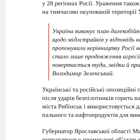
у
28 регіонах
Росії. Ураження також 
на тимчасово окупованій території 
Україна виконує план далекобійн
щодо мідлстрайків у відповідь 
пропонували керівництву Росії 
стало лише продовження агресії
повертається туди, звідки й пр
Володимир Зеленський
.
Українські та російські опозиційні
після ударів безпілотників горить 
міста
Рибінськ
і використовується д
пального та нафтопродуктів для вик
Губернатор
Ярославської області М
потрапляння у промислові об’єкти з