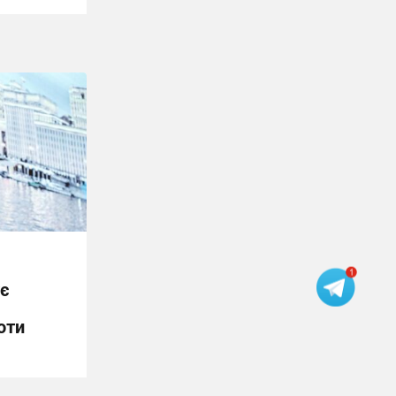
є
оти