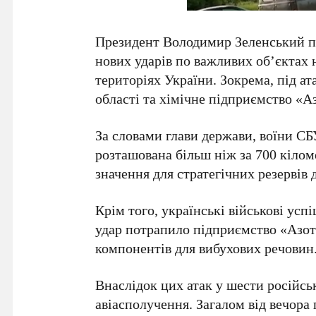
Президент
Володимир Зеленський
п
нових ударів по важливих об’єктах 
територіях України. Зокрема, під а
області
та хімічне підприємство
«А
За словами глави держави, воїни
СБ
розташована більш ніж за
700 кілом
значення для стратегічних резервів 
Крім того, українські військові усп
удар потрапило підприємство
«Азот
компонентів для вибухових речовин
Внаслідок цих атак у
шести
російсь
авіасполучення. Загалом від вечора