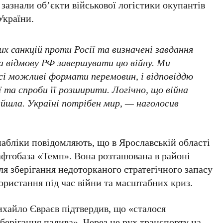
зазнали об’єкти військової логістики окупантів
України.
их санкцій проти Росії та визначені завдання
на відмову РФ завершувати цю війну. Ми
всі можливі формати перемовин, і відповіддю
 та спроби її розширити. Логічно, що війна
ийшла. Україні потрібен мир, — наголосив
 пабліки повідомляють, що в
Ярославській області
нафтобаза
«Темп»
. Вона розташована в районі
ля зберігання недоторканого стратегічного запасу
ористання під час війни та масштабних криз.
ихайло Євраєв
підтвердив, що «сталося
берігання палива». Через це рух транспорту на