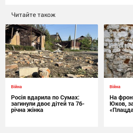
Читайте також
Війна
Війна
Росія вдарила по Сумах:
На фрон
загинули двоє дітей та 76-
Юков, з
річна жінка
«Плацд
21:12 вчора
20:16 вчора