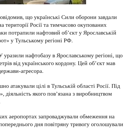
овідомив, що українські Сили оборони завдали
на території Росії та тимчасово окупованих
таки потрапили нафтовий об’єкт у
Ярославській
зот»
у
Тульському регіоні РФ
.
У
уразили нафтобазу в
Ярославському регіоні
, що
етрів
від українського кордону. Цей об’єкт мав
держави-агресора.
ішно атакували цілі в
Тульській області
Росії. Під
»
, діяльність якого пов’язана з виробництвом
.
ких аеропортах запроваджували обмеження на
 попереднього дня повітряну тривогу оголошували