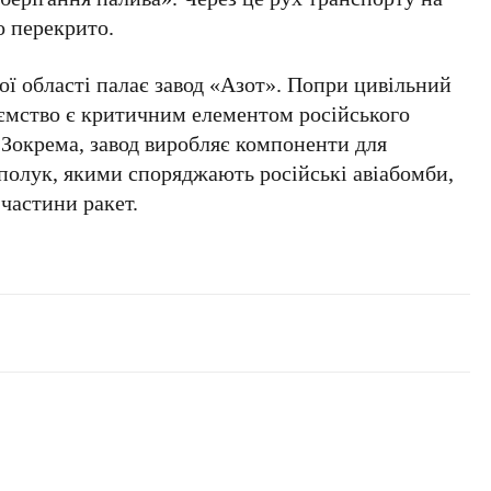
 перекрито.
ї області
палає завод
«Азот»
. Попри цивільний
иємство є критичним елементом російського
 Зокрема, завод виробляє компоненти для
олук, якими споряджають російські авіабомби,
 частини ракет.