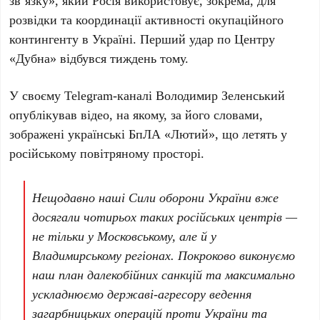
звʼязку», який Росія використовує, зокрема, для
розвідки та координації активності окупаційного
контингенту в Україні. Перший удар по Центру
«Дубна» відбувся тиждень тому.
У своєму Telegram-каналі Володимир Зеленський
опублікував відео, на якому, за його словами,
зображені українські
БпЛА «Лютий»
, що летять у
російському повітряному просторі.
Нещодавно наші Сили оборони України вже
досягали чотирьох таких російських центрів —
не тільки у Московському, але й у
Владимирському регіонах. Покроково виконуємо
наш план далекобійних санкцій та максимально
ускладнюємо державі-агресору ведення
загарбницьких операцій проти України та