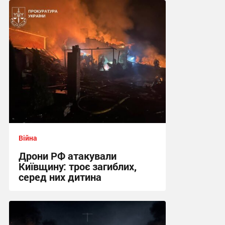
23:09 вчора
Війна
Дрони РФ атакували
Київщину: троє загиблих,
серед них дитина
20:03 вчора