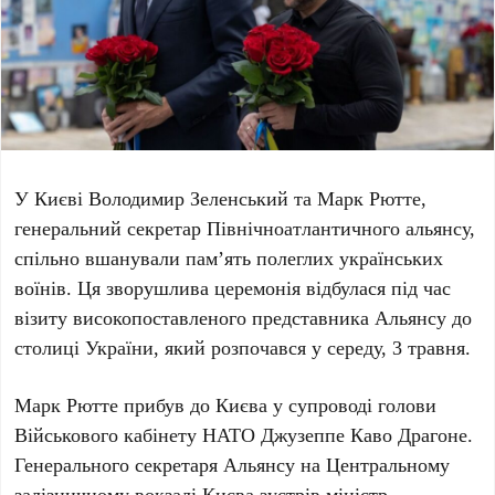
У Києві
Володимир Зеленський
та
Марк Рютте
,
генеральний секретар Північноатлантичного альянсу,
спільно вшанували пам’ять полеглих українських
воїнів. Ця зворушлива церемонія відбулася під час
візиту високопоставленого представника Альянсу до
столиці України, який розпочався
у середу, 3 травня
.
Марк Рютте
прибув до Києва у супроводі голови
Військового кабінету
НАТО Джузеппе Каво Драгоне
.
Генерального секретаря Альянсу на
Центральному
залізничному вокзалі Києва
зустрів міністр