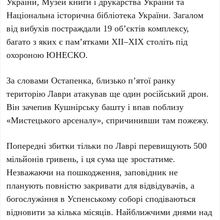
України
,
Музей книги і друкарства України
та
Національна історична бібліотека України
. Загалом
від вибухів постраждали
19 об’єктів комплексу
,
багато з яких є пам’ятками
XII–XIX століть
під
охороною ЮНЕСКО.
За словами
Остапенка
, близько
п’ятої ранку
територію Лаври атакував ще один російський дрон.
Він зачепив
Кушнірську башту
і впав поблизу
«Мистецького арсеналу»
, спричинивши там пожежу.
Попередні збитки тільки по Лаврі перевищують
500
мільйонів гривень
, і ця сума ще зростатиме.
Незважаючи на пошкодження, заповідник не
планують повністю закривати для відвідувачів, а
богослужіння в
Успенському соборі
сподіваються
відновити за кілька місяців. Найближчими днями над