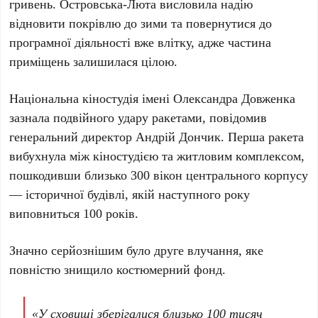
гривень
.
Островська-Люта
висловила надію
відновити покрівлю до зими та повернутися до
програмної діяльності вже влітку, адже частина
приміщень залишилася цілою.
Національна кіностудія імені Олександра Довженка
зазнала подвійного удару ракетами, повідомив
генеральний директор
Андрій Дончик
. Перша ракета
вибухнула між кіностудією та житловим комплексом,
пошкодивши
близько 300 вікон
центрального корпусу
— історичної будівлі, якій наступного року
виповниться
100 років
.
Значно серйознішим було друге влучання, яке
повністю знищило костюмерний фонд.
«У сховищі зберігалися близько
100 тисяч