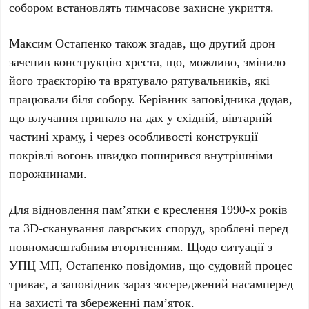
собором встановлять тимчасове захисне укриття.
Максим Остапенко
також згадав, що другий дрон
зачепив конструкцію хреста, що, можливо, змінило
його траєкторію та врятувало рятувальників, які
працювали біля собору. Керівник заповідника додав,
що влучання припало на дах у східній, вівтарній
частині храму, і через особливості конструкції
покрівлі вогонь швидко поширився внутрішніми
порожнинами.
Для відновлення пам’ятки є
креслення 1990-х років
та
3D-сканування
лаврських споруд, зроблені перед
повномасштабним вторгненням. Щодо ситуації з
УПЦ МП,
Остапенко
повідомив, що судовий процес
триває, а заповідник зараз зосереджений насамперед
на захисті та збереженні пам’яток.