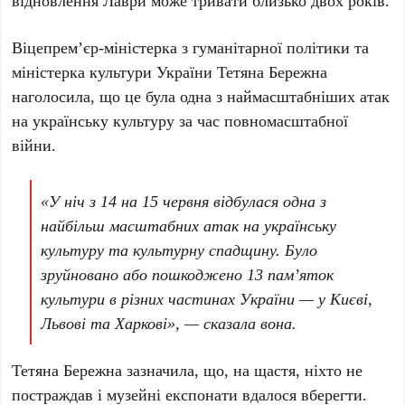
відновлення Лаври може тривати близько
двох років
.
Віцепрем’єр-міністерка з гуманітарної політики та
міністерка культури України
Тетяна Бережна
наголосила, що це була одна з наймасштабніших атак
на українську культуру за час повномасштабної
війни.
«У ніч з 14 на 15 червня відбулася одна з
найбільш масштабних атак на українську
культуру та культурну спадщину. Було
зруйновано або пошкоджено
13 пам’яток
культури
в різних частинах України — у Києві,
Львові та Харкові», — сказала вона.
Тетяна Бережна
зазначила, що, на щастя, ніхто не
постраждав і музейні експонати вдалося вберегти.