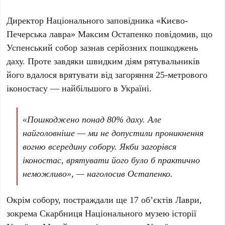
Директор
Національного заповідника «Києво-
Печерська лавра»
Максим Остапенко
повідомив, що
Успенський собор
зазнав серйозних пошкоджень
даху. Проте завдяки швидким діям рятувальників
його вдалося врятувати від загоряння
25-метрового
іконостасу
— найбільшого в Україні.
«Пошкоджено понад
80% даху
. Але
найголовніше — ми не допустили проникнення
вогню всередину собору. Якби загорівся
іконостас, врятувати його було б практично
неможливо», — наголосив Остапенко.
Окрім собору, постраждали ще
17 об’єктів
Лаври,
зокрема
Скарбниця Національного музею історії