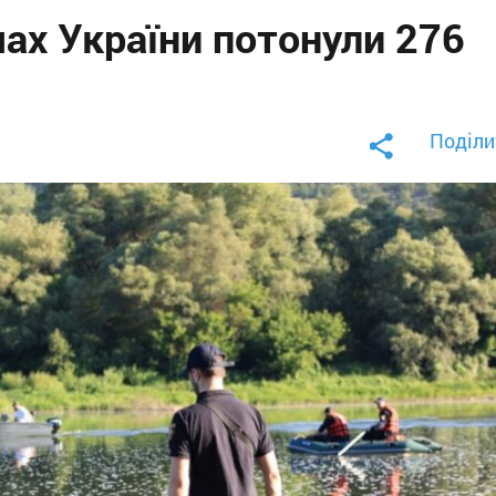
мах України потонули 276
Поділи