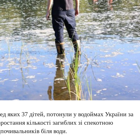
ред яких
37 дітей
, потонули у водоймах України за
зростання кількості загиблих зі спекотною
почивальників біля води.