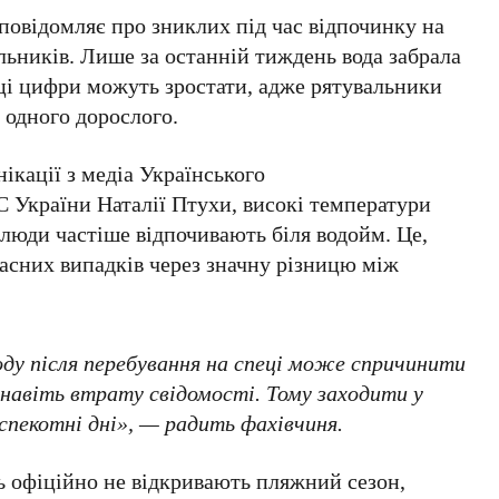
повідомляє про зниклих під час відпочинку на
ьників. Лише за останній тиждень вода забрала
І ці цифри можуть зростати, адже рятувальники
а
одного дорослого
.
ікації з медіа
Українського
 України Наталії Птухи
, високі температури
 люди частіше відпочивають біля водойм. Це,
асних випадків через значну різницю між
воду після перебування на спеці може спричинити
 навіть втрату свідомості. Тому заходити у
 спекотні дні», — радить фахівчиня.
ль офіційно не відкривають пляжний сезон,