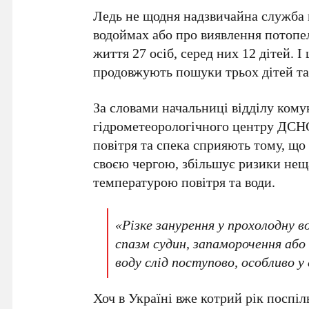
Ледь не щодня надзвичайна служба 
водоймах або про виявлення потопел
життя
27 осіб
, серед них
12 дітей
. 
продовжують пошуки
трьох дітей
т
За словами начальниці відділу комун
гідрометеорологічного центру ДСНС
повітря та спека сприяють тому, що
своєю чергою, збільшує ризики нещ
температурою повітря та води.
«Різке занурення у прохолодну 
спазм судин, запаморочення або
воду слід поступово, особливо у
Хоч в Україні вже котрий рік поспі