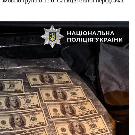
змовою групою осіб. Санкція статті передбачає