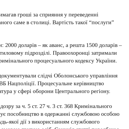
имагав гроші за сприяння у переведенні
аного саме в столиці. Вартість такої “послуги”
и:
2000 доларів
– як аванс, а решта
1500 доларів
–
 тиловому підрозділі. Правоохоронці затримали
имінального процесуального кодексу України.
адокументували слідчі Оболонського управління
ДВБ Нацполіції. Процесуальне керівництво
тура у сфері оборони Центрального регіону.
ідозру за
ч. 5 ст. 27 ч. 3 ст. 368
Кримінального
інує пособництво в одержанні службовою особою
удь-якої дії з використанням службового