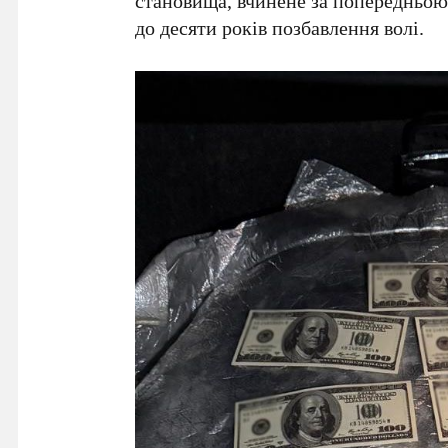
становища, вчинене за попередньою 
до
десяти років
позбавлення волі.