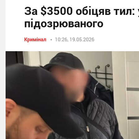
За $3500 обіцяв тил:
підозрюваного
Кримінал
10:26, 19.05.2026