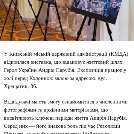
У Київській міській державній адміністрації (КМДА)
відкрилася виставка, що вшановує життєвий шлях
Героя України Андрія Парубія
. Експозиція працює у
холі перед Колонною залою за адресою:
вул.
Хрещатик, 36
.
Відвідувачі мають змогу ознайомитися з численними
фотографіями та архівними матеріалами, що
висвітлюють ключові періоди життя
Андрія Парубія
.
Серед них — його знакова роль під час
Революції
Гідності
, де він був
комендантом Майдану
та