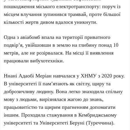
пошкодження міського електротранспорту: поруч із
місцем влучання зупинився трамвай, проте більшої
кількості жертв дивом вдалося уникнути.
Одна з авіабомб впала на території приватного
подвір’я, увійшовши в землю на глибину понад
10
метрів
, але не розірвалася. На місці її виявлення
працювали вибухотехніки.
Ннані Адаобі Меріан
навчалася у
ХНМУ
з
2020 року
.
В університеті її пам’ятають як світлу, щиру та
доброзичливу людину. Вона легко знаходила спільну
мову з людьми, вирізнялася жагою до знань,
працьовитістю та щирим прагненням допомагати
іншим. Проходила стажування в
Кембриджському
університеті
та
Університеті Беруні (Туреччина)
.