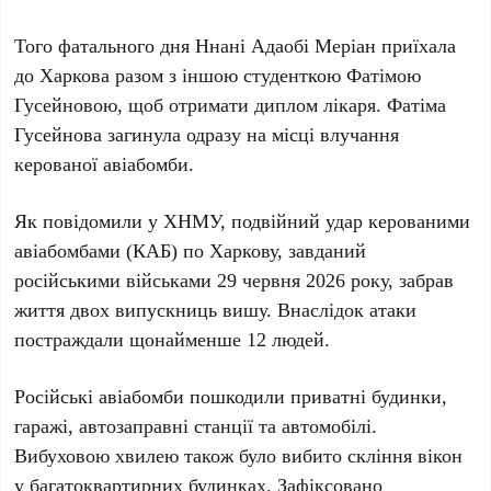
Того фатального дня
Ннані Адаобі Меріан
приїхала
до Харкова разом з іншою студенткою
Фатімою
Гусейновою
, щоб отримати диплом лікаря.
Фатіма
Гусейнова
загинула одразу на місці влучання
керованої авіабомби.
Як повідомили у
ХНМУ
, подвійний удар керованими
авіабомбами (КАБ) по Харкову, завданий
російськими військами
29 червня 2026 року
, забрав
життя двох випускниць вишу. Внаслідок атаки
постраждали щонайменше
12 людей
.
Російські авіабомби пошкодили приватні будинки,
гаражі, автозаправні станції та автомобілі.
Вибуховою хвилею також було вибито скління вікон
у багатоквартирних будинках. Зафіксовано