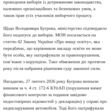
проведення виборів із дотриманням законодавства,
належних організаційних та безпекових умов, а
також прав усіх учасників виборчого процесу.
Щодо
Володимира Бугрова
, міністерство підтвердило
його недопуск до виборів. МОН посилається на
статтю 42 Закону України «Про вищу освіту»
, яка
передбачає, що керівником закладу освіти не може
бути особа, яку оштрафували за правопорушення,
повʼязане з корупцією. Таке обмеження діє протягом
року після набрання рішенням суду законної сили.
Нагадаємо,
27 лютого 2026 року Бугрова
визнали
винним за
ч. 4 ст. 172-6 КУпАП
(порушення вимог
фінансового контролю за подання завідомо
недостовірних відомостей у декларацію) у справі про
недекларування автомобіля. Тоді його оштрафували