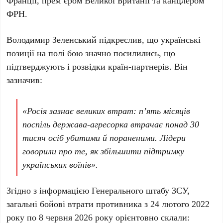
Франції, прем’єром Великої Британії та канцлером
ФРН.
Володимир Зеленський
підкреслив, що українські
позиції на полі бою значно посилились, що
підтверджують і розвідки країн-партнерів. Він
зазначив:
«Росія зазнає великих втрат: п’ять місяців
поспіль держава-агресорка втрачає понад 30
тисяч осіб убитими й пораненими. Лідери
говорили про те, як збільшити підтримку
українських воїнів».
Згідно з інформацією
Генерального штабу ЗСУ
,
загальні бойові втрати противника з
24 лютого 2022
року
по
8 червня 2026 року
орієнтовно склали: