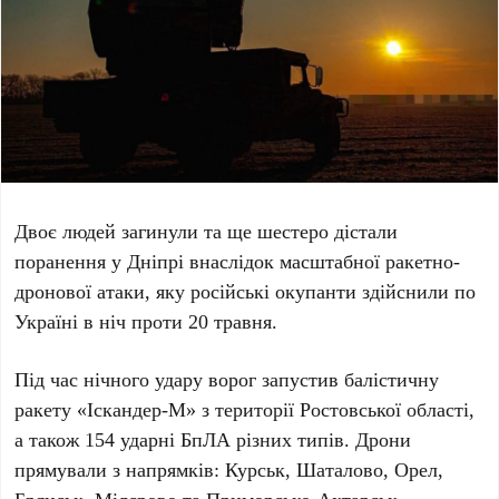
Двоє людей
загинули
та ще
шестеро
дістали
поранення у
Дніпрі
внаслідок масштабної ракетно-
дронової атаки, яку російські окупанти здійснили по
Україні в ніч проти
20 травня
.
Під час нічного удару ворог запустив балістичну
ракету «
Іскандер-М
» з території
Ростовської області
,
а також
154
ударні БпЛА різних типів. Дрони
прямували з напрямків:
Курськ
,
Шаталово
,
Орел
,