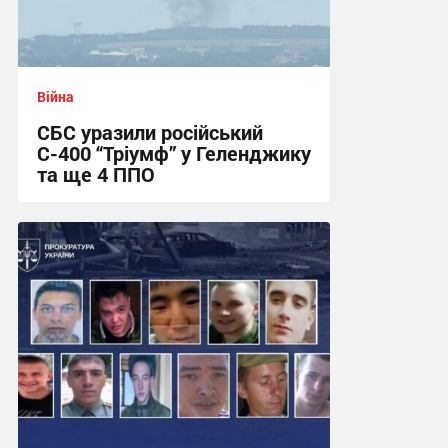
Війна
СБС уразили російський
С-400 “Тріумф” у Геленджику
та ще 4 ППО
12:11 сьогодні