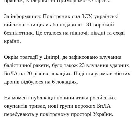
Брянськ
,
Мілєрово
та
Приморсько-Ахтарськ
.
За інформацією
Повітряних сил ЗСУ
, українські
військові знищили або подавили
131
ворожий
безпілотник. Це сталося на півночі, півдні та сході
країни.
Окрім трагедії у Дніпрі, де зафіксовано влучання
балістичної ракети, було також
23
влучання ударних
БпЛА на
20
різних локаціях. Падіння уламків збитих
дронів відбулося на
6
локаціях.
На момент публікації новини атака російських
окупантів триває, нові групи ворожих БпЛА
перебувають у повітряному просторі України.