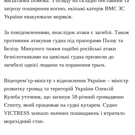
масштабна пожежа. З огляду на складні обставини та
загрозу поширення вогню, екіпажі катерів ВМС ЗС
України евакуювали моряків.
За повідомленнями, внаслідок атаки є загиблі. Також
противник атакував судна під прапорами Палау та
Белізу. Минулого тижня подібні російські атаки
безпілотниками на цивільні судна призвели до
загибелі однієї людини та поранення трьох.
Віцепрем’єр-міністр з відновлення України – міністр
розвитку громад та територій України
Олексій
Кулеба
уточнив, що загинув
58-річний
громадянин
Єгипту, який працював на судні кухарем. Судно
VICTRESS зазнало значних пошкоджень і втратило
морехідний стан.