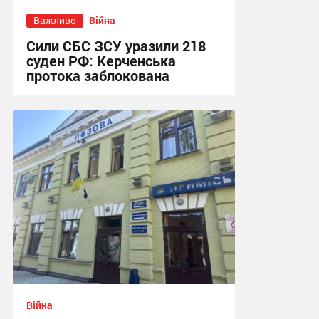
Важливо
Війна
Сили СБС ЗСУ уразили 218
суден РФ: Керченська
протока заблокована
15:07 сьогодні
Війна