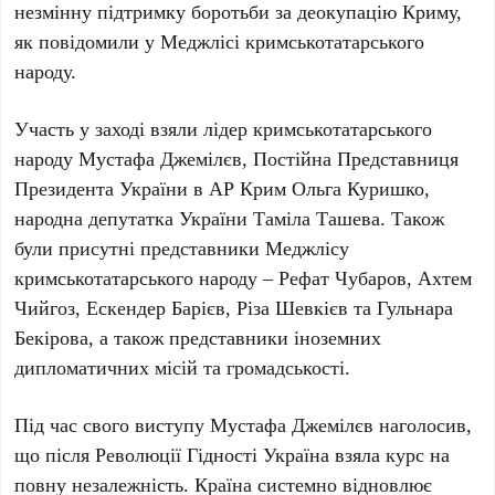
незмінну підтримку боротьби за деокупацію Криму,
як повідомили у
Меджлісі кримськотатарського
народу
.
Участь у заході взяли лідер кримськотатарського
народу
Мустафа Джемілєв
, Постійна Представниця
Президента України в АР Крим
Ольга Куришко
,
народна депутатка України
Таміла Ташева
. Також
були присутні представники Меджлісу
кримськотатарського народу –
Рефат Чубаров, Ахтем
Чийгоз, Ескендер Барієв, Різа Шевкієв
та
Гульнара
Бекірова
, а також представники іноземних
дипломатичних місій та громадськості.
Під час свого виступу
Мустафа Джемілєв
наголосив,
що після
Революції Гідності
Україна взяла курс на
повну незалежність. Країна системно відновлює