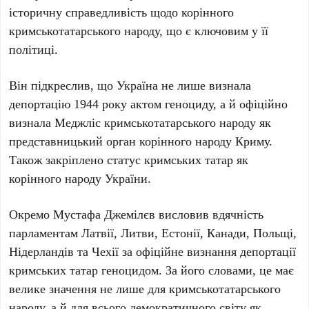
історичну справедливість щодо корінного
кримськотатарського народу, що є ключовим у її
політиці.
Він підкреслив, що Україна не лише визнала
депортацію
1944 року
актом геноциду, а й офіційно
визнала
Меджліс кримськотатарського народу
як
представницький орган корінного народу Криму.
Також закріплено статус кримських татар як
корінного народу України.
Окремо
Мустафа Джемілєв
висловив вдячність
парламентам
Латвії, Литви, Естонії, Канади, Польщі,
Нідерландів
та
Чехії
за офіційне визнання депортації
кримських татар геноцидом. За його словами, це має
велике значення не лише для кримськотатарського
народу, а й для всього демократичного світу як