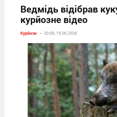
Ведмідь відібрав кук
курйозне відео
Курйози
20:09, 19.06.2026