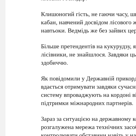
Клишоногий гість, не гаючи часу, шв
кабан
, навчений досвідом лісового 
навтьоки.
Ведмідь
же без зайвих цер
Більше претендентів на кукурудзу, 
лісівники, не знайшлося. Завдяки ц
здобиччю.
Як повідомили у
Державній прикорд
вдається отримувати завдяки сучасн
систему впроваджують на кордоні в
підтримки
міжнародних партнерів
.
Зараз за ситуацією на
державному к
розгалужена мережа технічних засо
контролювати обставини навіть у н