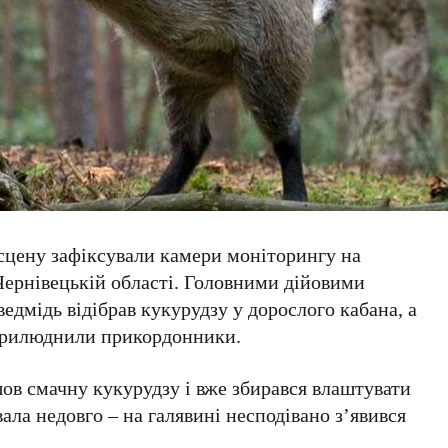
 сцену зафіксували камери моніторингу на
Чернівецькій області
. Головними дійовими
ведмідь
відібрав кукурудзу у дорослого
кабана
, а
оприлюднили прикордонники.
ов смачну кукурудзу і вже збирався влаштувати
вала недовго – на галявині несподівано з’явився