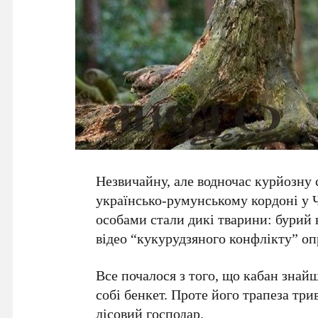
Незвичайну, але водночас курйозну
українсько-румунському кордоні
у
особами стали дикі тварини: бурий
відео “кукурудзяного конфлікту” 
Все почалося з того, що
кабан
знайш
собі бенкет. Проте його трапеза три
лісовий господар.