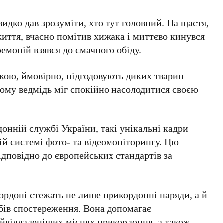
идко дав зрозуміти, хто тут головний. На щастя,
життя, вчасно помітив хижака і миттєво кинувся
емоній взявся до смачного обіду.
якою, ймовірно, підгодовують диких тварин
ьому ведмідь міг спокійно насолодитися своєю
онній службі України
, такі унікальні кадри
ій системі фото- та відеомоніторингу. Цю
ідповідно до
європейських стандартів
за
ордоні
стежать не лише прикордонні наряди, а й
бів спостереження. Вона допомагає
айвіддаленіших місцях прикордоння, а також