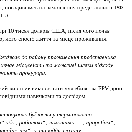
ті, погодившись на замовлення представників
РФ
 США
.
ірі
10 тисяч доларів США
, після чого почав
, його спосіб життя та місце проживання.
иїжджав до району проживання представника
вивчав місцевість та можливі шляхи відходу
начають прокурори.
овий вирішив використати для вбивства
FPV-дрон
.
дповідними навичками та досвідом.
ристовували будівельну термінологію:
ю“ або „роботою“, замовника — „прорабом“,
троїтєлем“, а знаряддя злочину —