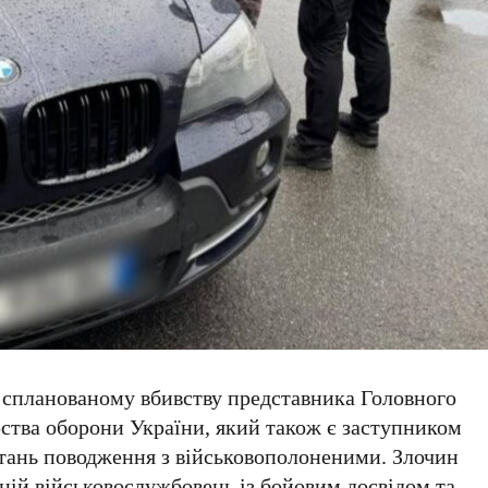
и спланованому вбивству представника Головного
рства оборони України, який також є заступником
тань поводження з військовополоненими. Злочин
ій військовослужбовець із бойовим досвідом та