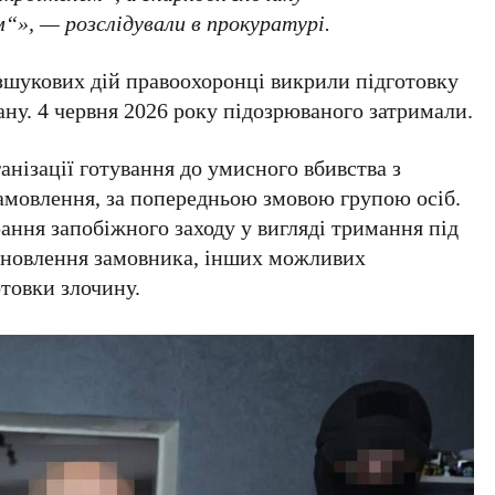
», — розслідували в прокуратурі.
озшукових дій правоохоронці викрили підготовку
ану.
4 червня 2026 року
підозрюваного затримали.
анізації готування до умисного вбивства з
замовлення, за попередньою змовою групою осіб.
ання запобіжного заходу у вигляді тримання під
тановлення замовника, інших можливих
отовки злочину.