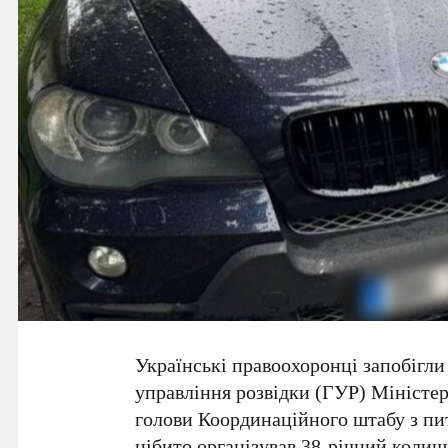
Українські правоохоронці запобігл
управління розвідки (
ГУР
) Міністе
голови Координаційного штабу з пи
нібито організував
38-річний
колишн