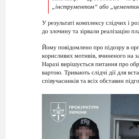
„інструментом“ або „цементом“
У результаті комплексу слідчих і р
до злочину та зірвали реалізацію пл
Йому повідомлено про підозру в орг
корисливих мотивів, вчиненого на 
Наразі вирішується питання про обр
вартою. Тривають слідчі дії для вс
співучасників та всіх обставин підг