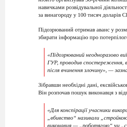
навичками розвідувальної діяльнос
за винагороду у
100 тисяч доларів
Підозрюваний отримав аванс у розм
збирати інформацію про потерпілого
«Підозрюваний неодноразово в
ГУР, проводив спостереження, 
після вчинення злочину», — заз
Зібравши необхідні дані, ексвійськ
Він розпочав пошук виконавця з ві
«Для конспірації учасники вико
„вбивство“ називали „стройко
виконавця — „роботягою“ чи „с