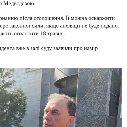
а
Медвєдєвою
.
конанню після оголошення. Її можна оскаржити
бере законної сили, якщо апеляції не буде подано.
цяють оголосити
18 травня
.
дента вже в залі суду заявили про намір