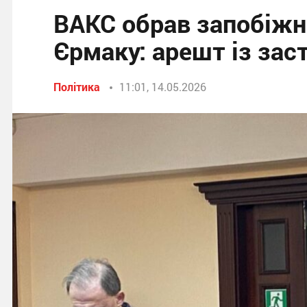
ВАКС обрав запобіжни
Єрмаку: арешт із зас
Політика
11:01, 14.05.2026