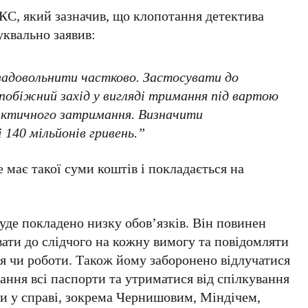
С, який зазначив, що клопотання детектива
уквально заявив:
адовольнити частково. Застосувати до
побіжний захід у вигляді тримання під вартою
фактичного затримання. Визначити
 140 мільйонів гривень.”
е має такої суми коштів і покладається на
уде покладено низку обов’язків. Він повинен
ати до слідчого на кожну вимогу та повідомляти
я чи роботи. Також йому заборонено відлучатися
ігання всі паспорти та утриматися від спілкування
и у справі, зокрема
Чернишовим
,
Міндічем
,