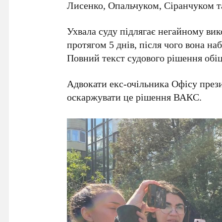
Лисенко
,
Опальчуком
,
Сіранчуком
т
Ухвала суду підлягає негайному ви
протягом
5 днів
, після чого вона на
Повний текст судового рішення обі
Адвокати екс-очільника Офісу прези
оскаржувати це рішення
ВАКС
.