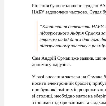
Рішення було оголошено суддею ВАК
НАБУ
задоволено частково. Суддя б
“Клопотання детектива НАБУ з
підозрюваного Андрія Єрмака за
строком на 60 днів з дня його 
підозрюваному заставу в розмірі
Сам
Андрій Єрмак
вже заявив, що н
допомогу «друзів».
У разі внесення застави на
Єрмака
б
носити електронний браслет, прибув
про будь-які зміни місця проживанн
зі столиці, необхідно здати на збер
з іншими підозрюваними та свідкам