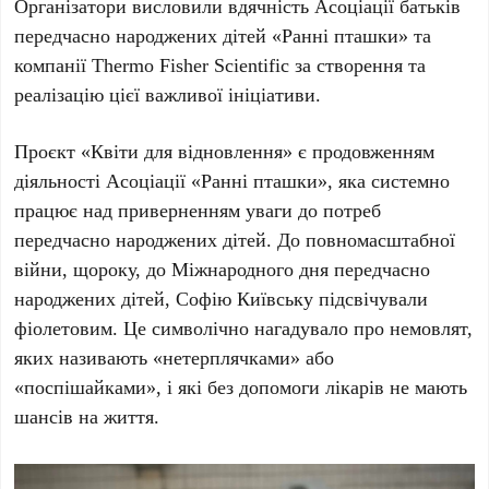
Організатори висловили вдячність
Асоціації батьків
передчасно народжених дітей «Ранні пташки»
та
компанії
Thermo Fisher Scientific
за створення та
реалізацію цієї важливої ініціативи.
Проєкт
«Квіти для відновлення»
є продовженням
діяльності
Асоціації «Ранні пташки»
, яка системно
працює над приверненням уваги до потреб
передчасно народжених дітей. До повномасштабної
війни, щороку, до
Міжнародного дня передчасно
народжених дітей
,
Софію Київську
підсвічували
фіолетовим. Це символічно нагадувало про немовлят,
яких називають «нетерплячками» або
«поспішайками», і які без допомоги лікарів не мають
шансів на життя.