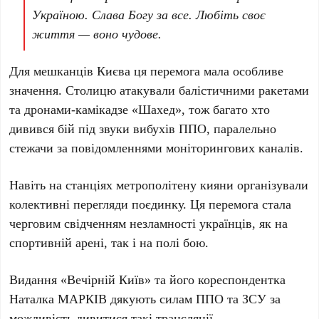
Україною. Слава Богу за все. Любіть своє
життя — воно чудове.
Для мешканців
Києва
ця перемога мала особливе
значення. Столицю атакували балістичними ракетами
та дронами-камікадзе «Шахед», тож багато хто
дивився бій під звуки вибухів ППО, паралельно
стежачи за повідомленнями моніторингових каналів.
Навіть на станціях метрополітену кияни організували
колективні перегляди поєдинку. Ця перемога стала
черговим свідченням незламності українців, як на
спортивній арені, так і на полі бою.
Видання «Вечірній Київ» та його кореспондентка
Наталка МАРКІВ
дякують силам ППО та ЗСУ за
можливість дивитися такі трансляції.