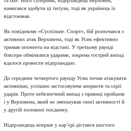
та
IBF
. Його суперник, нідерландець Верховен,
намагався здобути ці титули, тоді як українець їх
відстоював.
Як повідомляє «Суспільне. Спорт», бій розпочався з
активних атак Верховена, тоді як Усик ефективно
тримав опонента на відстані. У
третьому раунді
боксери обмінялися ударами, зокрема гострий випад
вдалося провести нідерландцю.
До середини
четвертого раунду
Усик почав атакувати
активніше, успішно застосовуючи аперкоти та серії
ударів. Проте небезпечний випад з правиці пройшов
і у Верховена, який не зменшував своєї активності й
у другій половині поєдинку.
Нідерландець вперше у кар’єрі дістався
шостого