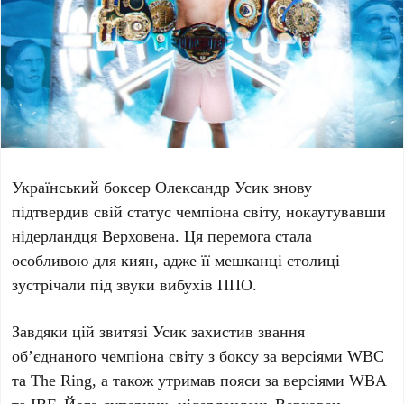
Український боксер
Олександр Усик
знову
підтвердив свій статус чемпіона світу, нокаутувавши
нідерландця
Верховена
. Ця перемога стала
особливою для киян, адже її мешканці столиці
зустрічали під звуки вибухів ППО.
Завдяки цій звитязі Усик захистив звання
об’єднаного чемпіона світу з боксу за версіями
WBC
та
The Ring
, а також утримав пояси за версіями
WBA