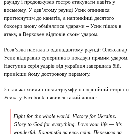
раунду
і продовжував гостро атакувати навіть у
восьмому
. У
дев’ятому раунді
Усик опинився
притиснутим до канатів, а наприкінці
десятого
боксери знову обмінялися ударами – Усик пішов в
атаку, а Верховен відповів своїм ударом.
Розв’язка настала в
одинадцятому раунді
:
Олександр
Усик
відправив суперника в нокдаун прямим ударом.
Наступна серія ударів від українця завершила бій,
принісши йому дострокову перемогу.
За кілька хвилин після тріумфу на офіційній сторінці
Усика у Facebook з’явився такий допис:
Fight for the whole world. Victory for Ukraine.
Glory to God for everything. Love your life — it’s
wonderful. Боротьба за весь світ. Перемога за