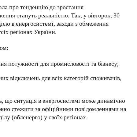
ала про тенденцію до зростання
ження стануть реальністю. Так, у
вівторок, 30
ацією в енергосистемі, заходи з обмеження
сіх регіонах України.
дом:
я потужності для промисловості та бізнесу;
х відключень для всіх категорій споживачів,
 що ситуація в енергосистемі може динамічно
ажно стежити за офіційними повідомленнями на
ілу (обленерго) у своїх регіонах.