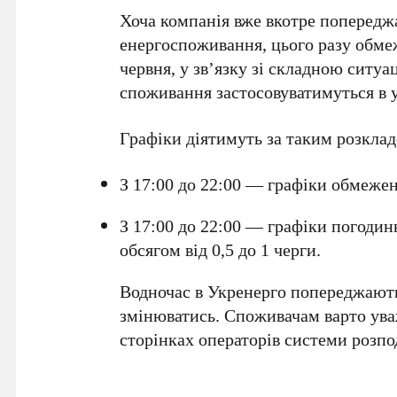
Хоча компанія вже вкотре попередж
енергоспоживання, цього разу обме
червня
, у зв’язку зі складною ситу
споживання застосовуватимуться в у
Графіки діятимуть за таким розкла
З
17:00 до 22:00
— графіки обмеженн
З
17:00 до 22:00
— графіки погодинни
обсягом від
0,5 до 1 черги
.
Водночас в
Укренерго
попереджають,
змінюватись. Споживачам варто ув
сторінках операторів системи розпод