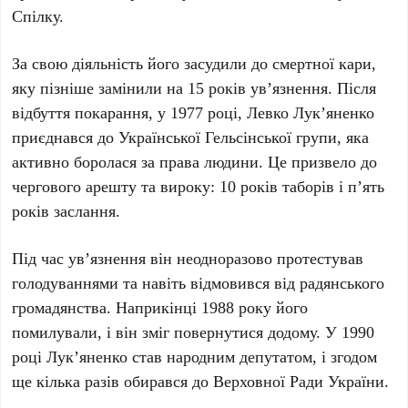
Спілку
.
За свою діяльність його засудили до смертної кари,
яку пізніше замінили на
15 років
ув’язнення. Після
відбуття покарання, у
1977 році
,
Левко Лук’яненко
приєднався до
Української Гельсінської групи
, яка
активно боролася за права людини. Це призвело до
чергового арешту та вироку:
10 років
таборів і
п’ять
років
заслання.
Під час ув’язнення він неодноразово протестував
голодуваннями та навіть відмовився від радянського
громадянства. Наприкінці
1988 року
його
помилували, і він зміг повернутися додому. У
1990
році
Лук’яненко
став народним депутатом, і згодом
ще кілька разів обирався до
Верховної Ради України
.