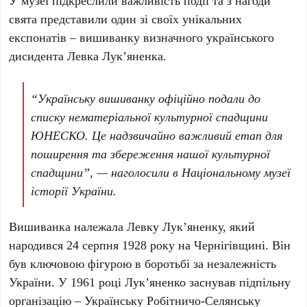
У музеї підкреслили важливість події та з нагоди
свята представили один зі своїх унікальних
експонатів – вишиванку визначного українського
дисидента
Левка Лук’яненка
.
“Українську вишиванку офіційно подали до
списку нематеріальної культурної спадщини
ЮНЕСКО. Це надзвичайно важливий етап для
поширення та збереження нашої культурної
спадщини”, — наголосили в
Національному музеї
історії України
.
Вишиванка належала
Левку Лук’яненку
, який
народився
24 серпня 1928 року
на
Чернігівщині
. Він
був ключовою фігурою в боротьбі за незалежність
України. У
1961 році
Лук’яненко заснував підпільну
організацію –
Українську Робітничо-Селянську