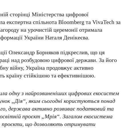
ній сторінці Міністерства цифрової
ла експертна спільнота
Bloomberg
та
VivaTech
за
Нагороду на урочистій церемонії отримала
сформації України
Наталя Денікеєва
.
ації
Олександр Борняков
підкреслив, що ця
праці над розбудовою цифрової держави. За його
бну війну, Україна продовжує активно
ять країну стійкішою та ефективнішою.
ила одну з найрозвиненіших цифрових екосистем
унок „Дія“, яким сьогодні користуються понад
ого, держава активно розвиває податковий та
 освітній проєкт „Мрія“. Загалом екосистема
 проєкти
, що дозволяють отримувати