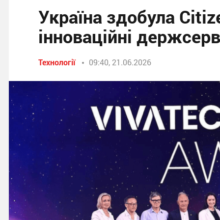
Україна здобула Citiz
інноваційні держсерв
Технології
09:40, 21.06.2026