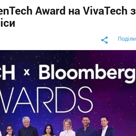
enTech Award на VivaTech 
іси
Поділи