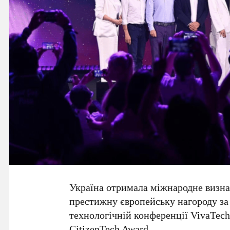
Україна отримала міжнародне визна
престижну європейську нагороду за 
технологічній конференції
VivaTec
CitizenTech Award
.