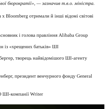
вої бюрократії», — зазначив т.в.о. міністра.
 x Bloomberg отримали й інші відомі світові
засновник і голова правління
Alibaba Group
ин із «хрещених батьків» ШІ
бергер
, творець найвідомішого ШІ-агенту
енберг
, президент венчурного фонду
General
О ШІ-компанії
Writer