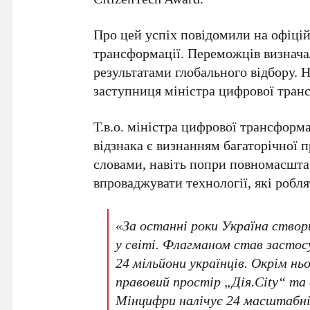
Про цей успіх повідомили на офіцій
трансформації. Переможців визнача
результатами глобального відбору. 
заступниця міністра цифрової тран
Т.в.о. міністра цифрової трансформ
відзнака є визнанням багаторічної 
словами, навіть попри повномасшта
впроваджувати технології, які робл
«За останні роки Україна створ
у світі. Флагманом став застос
24 мільйони українців
. Окрім нь
правовий простір „Дія.City“ та
Мінцифри налічує
24 масштабні