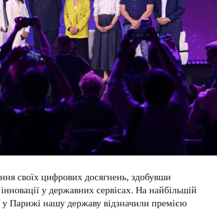
ння своїх цифрових досягнень, здобувши
інновації у державних сервісах. На найбільшій
h
у
Парижі
нашу державу відзначили премією