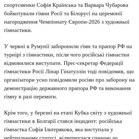
спортсменки
Софія Країнська
та
Варвара Чубарова
бойкотували гімни
Росії
та
Білорусі
на церемонії
нагородження
Чемпіонату Європи-2026 з художньої
гімнастики
.
У
червні
в
Румунії
заборонили гімн та прапор
РФ
на
турнірі з гімнастики, після чого російські гімнастки
відмовилися виступати. Прес-секретар
Федерації
гімнастики Росії Лінар Гінатуллін
тоді повідомив, що
організатори усно повідомили росіян про заборону на
демонстрацію державного прапора
РФ
та виконання
гімну в разі перемоги.
Крім того, у
березні
на етапі
Кубка світу з художньої
гімнастики
в
Болгарії
стався інцидент: російська
гімнастка
Софія Ільтерякова
, яка виступала у
нейтральному статусі, відвернулася спиною до