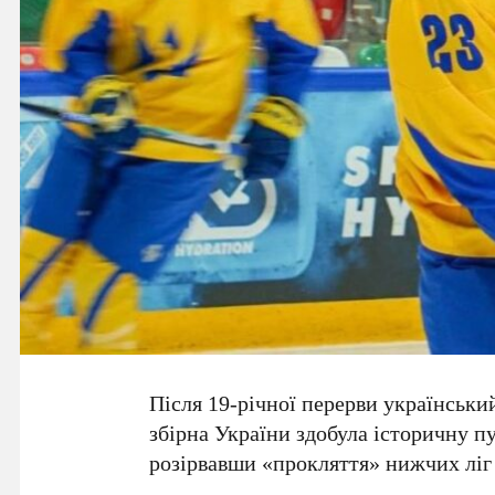
Після
19-річної
перерви український
збірна України здобула історичну пу
розірвавши «прокляття» нижчих ліг