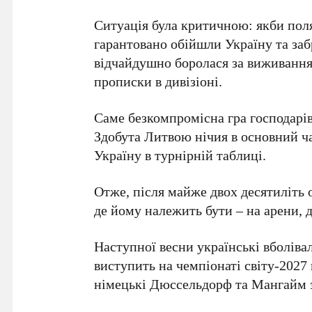
Ситуація була критичною: якби поля
гарантовано обійшли Україну та забр
відчайдушно боролася за виживання
прописки в дивізіоні.
Саме безкомпромісна гра господарі
Здобута
Литвою
нічия в основний ча
Україну в турнірній таблиці.
Отже, після майже двох десятиліть 
де йому належить бути – на арени, д
Наступної весни українські вболіва
виступить на
чемпіонаті світу-2027
німецькі
Дюссельдорф
та
Мангайм