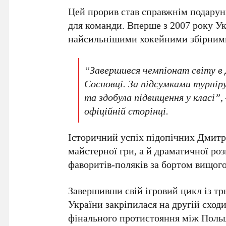
Цей прорив став справжнім подарун
для команди. Вперше з
2007
року Ук
найсильнішими хокейними збірним
“Завершився чемпіонат світу в Д
Сосновці. За підсумками турніру
та здобула підвищення у класі”,
офіційній сторінці.
Історичний успіх підопічних
Дмитр
майстерної гри, а й драматичної роз
фаворитів-поляків за бортом вищого
Завершивши свій ігровий цикл із
тр
України закріпилася на другій сходи
фінального протистояння між
Поль