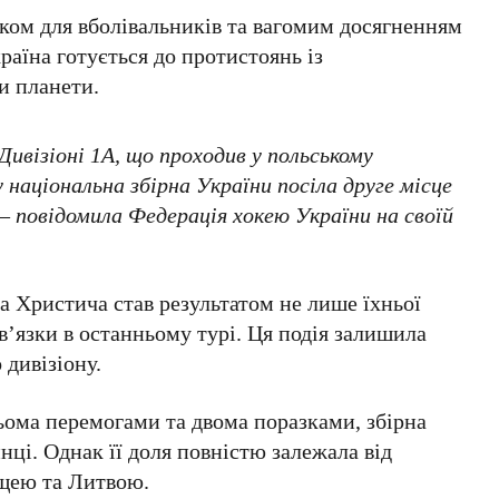
ком для вболівальників та вагомим досягненням
раїна готується до протистоянь із
и планети.
ивізіоні 1А, що проходив у польському
 національна збірна України посіла друге місце
 – повідомила
Федерація хокею України
на своїй
а Христича
став результатом не лише їхньої
в’язки в останньому турі. Ця подія залишила
 дивізіону.
ьома перемогами
та
двома поразками
, збірна
нці. Однак її доля повністю залежала від
щею
та
Литвою
.