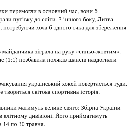
ки перемогли в основний час, вони б
али путівку до еліти. З іншого боку, Литва
, потребуючи хоча б одного очка для збереження
в майданчика зіграла на руку «синьо-жовтим».
с (
1:1
) позбавила поляків шансів наздогнати
очікування український хокей повертається туди,
е твориться світова спортивна історія.
льники матимуть велике свято: Збірна України
в елітному дивізіоні. Його прийматимуть
з
14 по 30 травня
.