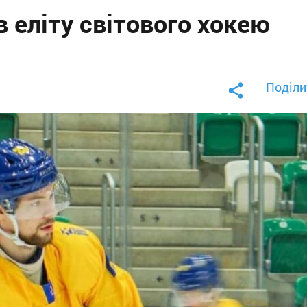
в еліту світового хокею
Поділи