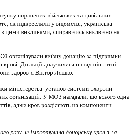
ятунку поранених військових та цивільних
те, як підкреслили у відомстві, українська
я з цими викликами, спираючись виключно на
МОЗ організували виїзну донацію за підтримки
и крові
. До акції долучилися понад
пів сотні
рони здоров’я Віктор Ляшко
.
ики міністерства, установ системи охорони
них організацій. У МОЗ нагадали, що всього
одна
ттів
, адже кров розділяють на компоненти —
ого разу не імпортувала донорську кров з-за