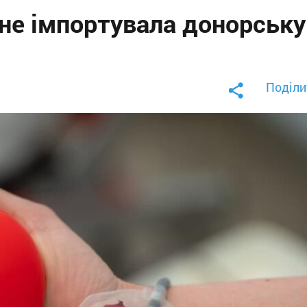
и не імпортувала донорську
Поділи