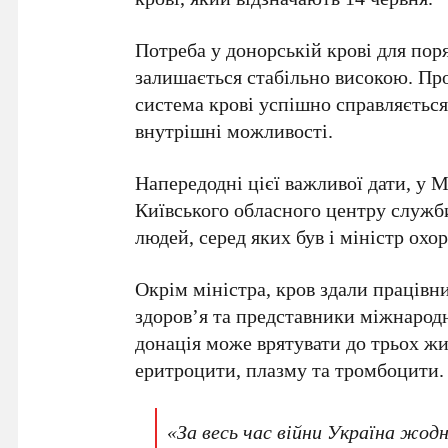
Потреба у донорській крові для пор
залишається стабільно високою. Про
система крові успішно справляєтьс
внутрішні можливості.
Напередодні цієї важливої дати, у 
Київського обласного центру служб
людей
, серед яких був і
міністр охо
Окрім міністра, кров здали працівн
здоров’я та представники міжнарод
донація може врятувати до трьох жи
еритроцити, плазму та тромбоцити.
«За весь час війни Україна жодн