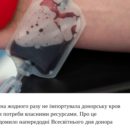
їна жодного разу не імпортувала донорську кров
чи потреби власними ресурсами. Про це
домило напередодні
Всесвітнього дня донора