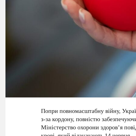
Попри повномасштабну війну,
Укра
з-за кордону, повністю забезпечую
Міністерство охорони здоров’я
пові
крові
, який відзначають
14 червня
.